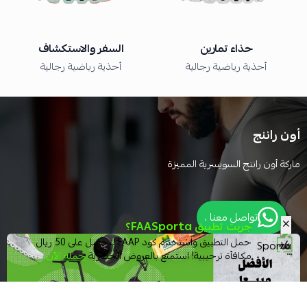
حذاء تمارين
السفر والاستكشاف
أحذية رياضية رجالية
أحذية رياضية رجالية
أون راننج
ماركة أون راننج السويسرية المميزة
تواصل معنا ،
جربت تطبيق FAASporta؟
حمل التطبيق واستخدم كود FAAP لتحصل على 50 ريال
مكافأة ترحيبية! استمتع بالعروض الحصرية
حمله الآن