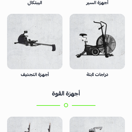
أجهزة السير
اليبتكال
دراجات ثابتة
أجهزة التجديف
أجهزة القوة