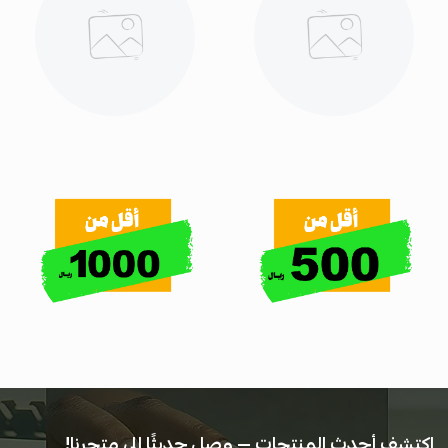
️ اكتشف أحدث المنتجات — وصل حديثًا إلى متجرنا!