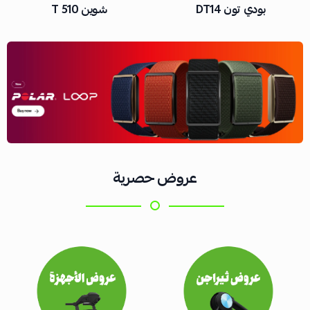
شوين 510 T
نوتيلوس T626
عروض حصرية