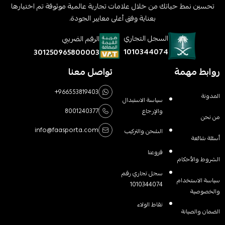
تحسين نمط حياتك من خلال علامات تجارية عالمية موثوقة تم اختيارها
بعناية وفق أعلى معايير الجودة.
السجل التجاري
الرقم الضريبي
1010344074
301250965800003
روابط مهمة
تواصل معنا
+966553819403
المدونة
سياسة الاستبدال
والإرجاع
8001240377
من نحن
info@faasporta.com
الشحن والتركيب
أسئلة شائعة
فروعنا
الشروط والأحكام
سجل تجاري رقم
سياسة الاستخدام
1010344074
والخصوصية
نقاط الولاء
الضمان والصيانة