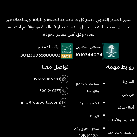
سبورتا متجر إلكتروني يجمع كل ما تحتاجه للصحة واللياقة، ويساعدك على
تحسين نمط حياتك من خلال علامات تجارية عالمية موثوقة تم اختيارها
بعناية وفق أعلى معايير الجودة.
السجل التجاري
الرقم الضريبي
1010344074
301250965800003
روابط مهمة
تواصل معنا
+966553819403
المدونة
سياسة الاستبدال
والإرجاع
8001240377
من نحن
info@faasporta.com
الشحن والتركيب
أسئلة شائعة
فروعنا
الشروط والأحكام
سجل تجاري رقم
سياسة الاستخدام
1010344074