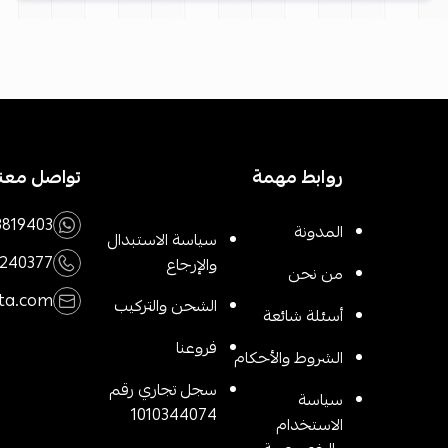
روابط مهمة
تواصل معنا
3819403
المدونة
سياسة الاستبدال
1240377
والإرجاع
من نحن
ta.com
الشحن والتركيب
أسئلة شائعة
فروعنا
الشروط والأحكام
سجل تجاري رقم
سياسة
1010344074
الاستخدام