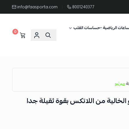
info@faasporta.com
8001240377
ساعات الرياضية -حساسات القلب
0
كة
ميرثيو
الخالية من اللاتكس بقوة ثقيلة جدا