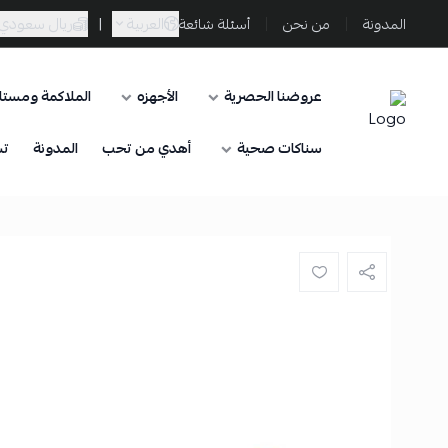
العربية
|
ريال سعودي
المدونة
من نحن
أسئلة شائعة
عروضنا الحصرية
الأجهزه
الملاكمة ومستلز
Sporta
سناكات صحية
أهدي من تحب
المدونة
تس