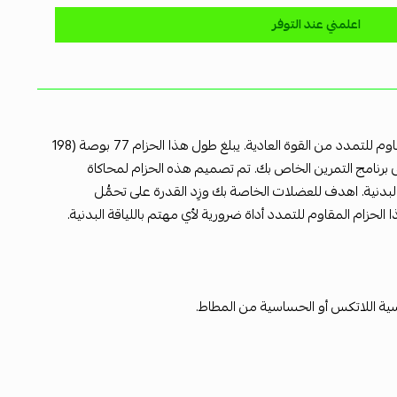
اعلمني عند التوفر
زِد من فاعلية تمارينك الرياضية باستخدام حزام ميريثيو "نون-لاتكس فليكس-باند" المقاوم للتمدد من القوة العادية. يبلغ طول هذا الحزام 77 بوصة (198
ى برنامج التمرين الخاص بك. تم تصميم هذه الحزام لمحاكاة
البدنية. اهدف للعضلات الخاصة بك وزِد القدرة على تحمُّل
حزام المقاوم للتمدد أداة ضرورية لأي مهتم باللياقة البدنية.