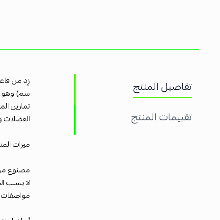
تفاصيل المنتج
سم) وهو ال
تمارين الم
تقييمات المنتج
العضلات وز
ميزات المنت
مصنوع من TPE (المطاط الحراري المرن)، وهو مثالي للأشخاص الذين يعانون من حساسية اللاتكس أو ال
لا يسبب ال
مواصفات ا