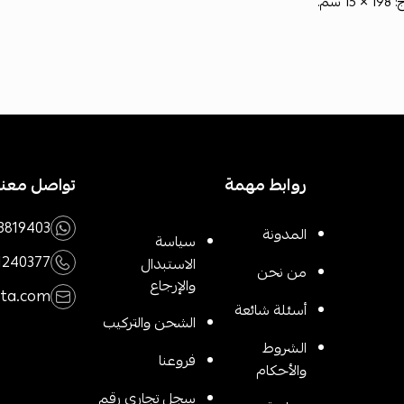
 سم.
روابط مهمة
تواصل معنا
3819403
المدونة
سياسة
1240377
الاستبدال
من نحن
والإرجاع
rta.com
أسئلة شائعة
الشحن والتركيب
الشروط
فروعنا
والأحكام
سجل تجاري رقم