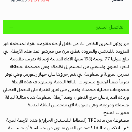
54.05
تفاصيل المنتج
عزز روتين التمرين الخاص بك من خلال أربطة مقاومة القوة المنتظمة غير
المزودة باللاتكس والمزودة بنطاق مرن من ميريثيو. تعد هذه الأربطة، التي
يبلغ طولها 77 بوصة (198 سم)، الأداة المثالية لإضافة تدريب مقاومة
للجزء العلوي والسفلي من الجسم إلى نظامك. وهي مصممة لمحاكاة
تمارين المرونة والمقاومة التي يتم إجراؤها على جهاز ريفورمر، وهي توفر
تمريناً صعباً لجميع مستويات اللياقة البدنية. وتستهدف هذه الأربطة
مجموعات عضلية محددة، وتعمل على تعزيز القدرة على التحمل العضلي
وزيادة القدرة على حرق الدهون. وتعد أربطة المقاومة هذه مثالية للياقة
جسمك ومرونته، وهي ضرورية لأي متحمس للياقة البدنية.
مميزات المنتج:
مصنوعة من مادة TPE (المطاط البلاستيكي الحراري) هذه الأربطة المرنة
غير اللاتكس مثالية للأشخاص الذين يعانون من حساسية أو حساسية