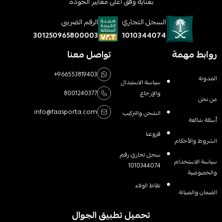
بعناية وفق أعلى معايير الجودة.
السجل التجاري
الرقم الضريبي
1010344074
301250965800003
روابط مهمة
تواصل معنا
+966553819403
المدونة
سياسة الاستبدال
والإرجاع
8001240377
من نحن
info@faasporta.com
الشحن والتركيب
أسئلة شائعة
فروعنا
الشروط والأحكام
سجل تجاري رقم
سياسة الاستخدام
1010344074
والخصوصية
نقاط الولاء
الضمان والصيانة
تحميل تطبيق الجوال