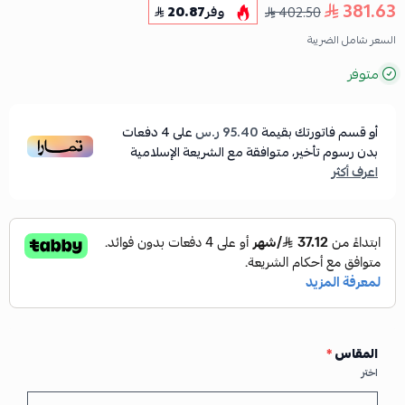
381.63
402.50
وفر
20.87
السعر شامل الضريبة
متوفر
أو قسم فاتورتك بقيمة
95.40 ر.س
على
4
دفعات
بدون رسوم تأخير، متوافقة مع الشريعة الإسلامية
اعرف أكثر
المقاس
*
اختر