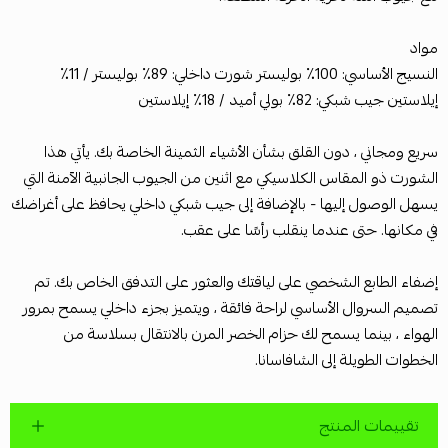
مواد
النسيج الأساسي: 100٪ بوليستر شورت داخلي: 89٪ بوليستر / 11٪
إيلاستين جيب شبكي: 82٪ بولي أميد / 18٪ إيلاستين
سريع ومجاني ، دون القلق بشأن الأشياء الثمينة الخاصة بك. يأتي هذا
الشورت ذو المقاس الكلاسيكي مع اثنين من الجيوب الجانبية الآمنة التي
يسهل الوصول إليها - بالإضافة إلى جيب شبكي داخلي يحافظ على أغراضك
في مكانها. حتى عندما ينقلب رأسًا على عقب.
إضفاء الطابع الشخصي على لياقتك والعثور على التدفق الخاص بك. تم
تصميم السروال الأساسي لراحة فائقة ، ويتميز بجزء داخلي يسمح بمرور
الهواء ، بينما يسمح لك حزام الخصر المرن بالانتقال بسلاسة من
الخطوات الطويلة إلى الشافاسانا.
تقييمات المنتج