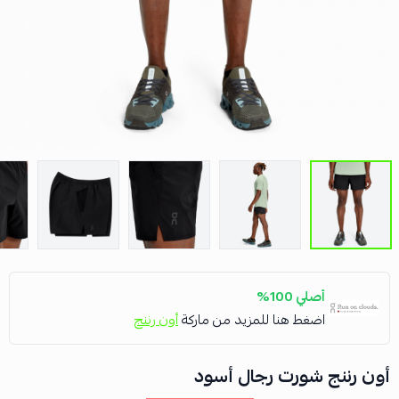
أصلي 100%
اضغط هنا للمزيد من ماركة
أون رننج
أون رننج شورت رجال أسود