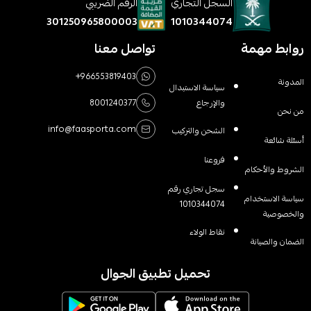
السجل التجاري
الرقم الضريبي
1010344074
301250965800003
روابط مهمة
تواصل معنا
+966553819403
المدونة
سياسة الاستبدال
والإرجاع
8001240377
من نحن
info@faasporta.com
الشحن والتركيب
أسئلة شائعة
فروعنا
الشروط والأحكام
سجل تجاري رقم
سياسة الاستخدام
1010344074
والخصوصية
نقاط الولاء
الضمان والصيانة
تحميل تطبيق الجوال