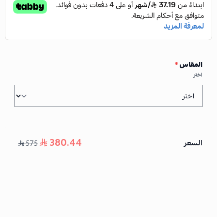
المقاس
*
اختر
380.44
السعر
575