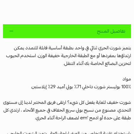
تفاصيل المنتج
يتميز شورت الجري ثنائي في واحد بطبقة أساسية قابلة للتمدد يمكن
ارتداؤها بمفردها أو مع الطبقة الخارجية خفيفة الوزن. استخدم الجيوب
لتخزين البضائع الخاصة بك أثناء التنقل.
مواد
100٪ بوليستر شورت داخلي 71٪ بولي أميد 29٪ إيلاستين.
شورت خفيف للغاية يفعل كل شيء؟ ارتقى فريق المختبر لدينا إلى مستوى
التحدي. مصنوع من نسيج بولي سريع الجفاف في جميع الأنحاء ، ارتدي كل
طبقة على حدة أو ادمج 'em لضعف الراحة أثناء الجري.
باستخدام تقنية التخلص من العرق لراحة رائعة ، يتميز الشورت الخارجي