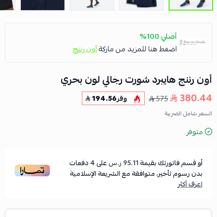
أصلي 100%
اضغط هنا للمزيد من ماركة
أون رننج
أون رننج هايبرد شورت رجالي لون بحري
380.44
575
وفر
194.56
السعر شامل الضريبة
متوفر
أو قسم فاتورتك بقيمة
95.11 ر.س
على
4
دفعات
بدون رسوم تأخير، متوافقة مع الشريعة الإسلامية
اعرف أكثر