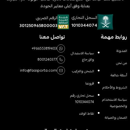
بعناية وفق أعلى معايير الجودة.
السجل التجاري
الرقم الضريبي
1010344074
301250965800003
روابط مهمة
تواصل معنا
+966553819403
المدونة
سياسة الاستبدال
والإرجاع
8001240377
من نحن
info@faasporta.com
الشحن والتركيب
أسئلة شائعة
فروعنا
الشروط والأحكام
سجل تجاري رقم
سياسة الاستخدام
1010344074
والخصوصية
نقاط الولاء
الضمان والصيانة