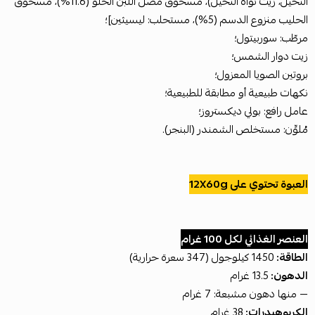
النخيل، زيت نواة النخيل)، مسحوق مصل اللبن الحلو (11.6%)، مسحوق
الحليب منزوع الدسم (5%)، مستحلب: ليسيثين]؛
مرطّب: سوربيتول؛
زيت دوار الشمس؛
بروتين الصويا المعزول؛
نكهات طبيعية أو مطابقة للطبيعية؛
عامل رافع: بولي ديكستروز؛
مُلوِّن: مستخلص الشمندر (البنجر).
العبوة تحتوي على 12X60g
العنصر الغذائي لكل 100 غرام
الطاقة:
1450 كيلوجول (347 سعرة حرارية)
الدهون:
13.5 غرام
— منها دهون مشبعة: 7 غرام
الكربوهيدرات:
38 غرام