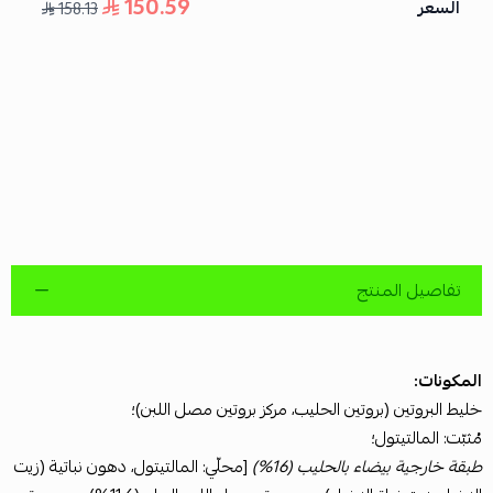
150.59
السعر
158.13
تفاصيل المنتج
المكونات:
خليط البروتين (بروتين الحليب، مركز بروتين مصل اللبن)؛
مُثبّت: المالتيتول؛
طبقة خارجية بيضاء بالحليب (16%)
[محلّي: المالتيتول، دهون نباتية (زيت