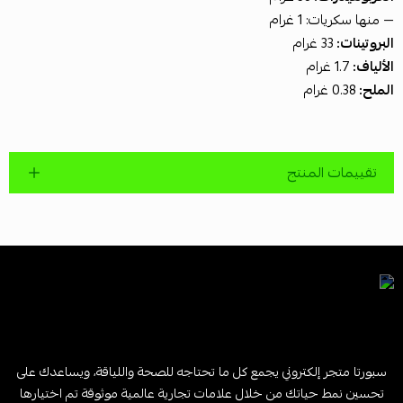
— منها سكريات: 1 غرام
البروتينات:
33 غرام
الألياف:
1.7 غرام
الملح:
0.38 غرام
تقييمات المنتج
سبورتا متجر إلكتروني يجمع كل ما تحتاجه للصحة واللياقة، ويساعدك على
تحسين نمط حياتك من خلال علامات تجارية عالمية موثوقة تم اختيارها