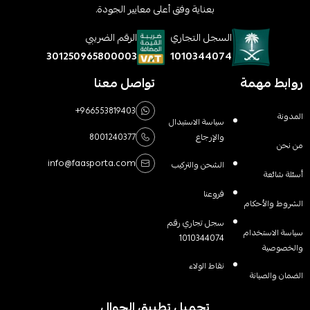
بعناية وفق أعلى معايير الجودة.
السجل التجاري
الرقم الضريبي
1010344074
301250965800003
روابط مهمة
تواصل معنا
+966553819403
المدونة
سياسة الاستبدال
والإرجاع
8001240377
من نحن
info@faasporta.com
الشحن والتركيب
أسئلة شائعة
فروعنا
الشروط والأحكام
سجل تجاري رقم
سياسة الاستخدام
1010344074
والخصوصية
نقاط الولاء
الضمان والصيانة
تحميل تطبيق الجوال