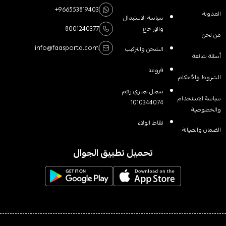
+966553819403
المدونة
سياسة الاستبدال
والإرجاع
8001240377
من نحن
info@faasporta.com
الشحن والتركيب
أسئلة شائعة
فروعنا
الشروط والأحكام
سجل تجاري رقم
سياسة الاستخدام
1010344074
والخصوصية
نقاط الولاء
الضمان والصيانة
تحميل تطبيق الجوال