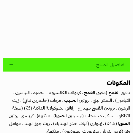
تفاصيل المنتج
المكونات
دقيق
القمح
(دقيق
القمح
، كربونات الكالسيوم ، الحديد ، النياسين ،
الثيامين) ، السكر البني ، بروتين
الحليب
، مرطب (جلسرين نباتي) ، زيت
الزيتون ، بروتين
القمح
مهدرج ، رقائق الشوكولاتة الداكنة (5٪) (طبقة
الكاكاو ، السكر ، مستحلب (ليسيثين
الصويا
) ، منكهة) ، كريسبي بروتين
الصويا
(4.5٪) ، إينولين (ألياف جذر الهندباء) ، زيت جوز الهند ، عوامل
رفع (كريم التارتار ، بيكربونات الصوديوم) ، منكهة.