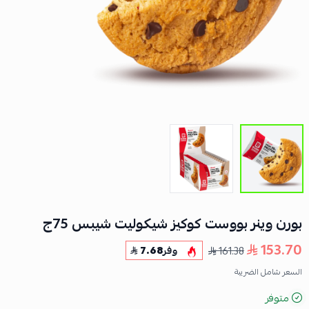
بورن وينر بووست كوكيز شيكوليت شيبس 75ج
153.70
161.38
وفر
7.68
السعر شامل الضريبة
متوفر