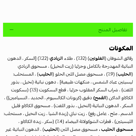
تفاصيل المنتج
المكونات
رقائق الشوفان (
الغلوتين
) (32٪) ، طلاء
الزبادي
(22٪) [السكر ، الدهون
النباتية المهدرجة بالكامل وجزئيا (زيت النخيل) ، مسحوق الزبادي
(
الحليب
) (9٪) ، مسحوق مصل اللبن الحلو (
الحليب
) ، المستحلب:
ليسيثين عباد الشمس ، منكهات طبيعية] ، دهون نباتية (نخيل ، بذور
اللفت) ، شراب السكر المقلوب جزئيا ، قطع البسكويت (5٪) (بسكويت
الكاكاو الداكن (
القمح)
دقيق (كربونات الكالسيوم ، الحديد ، النسيامين)) ،
السكر ، الدهون النباتية (النخيل ، بذور اللفت) ، مسحوق الكاكاو قليل
الدسم ، ملح ، عامل رفع) ، زيت نباتي (زبدة الشيا ، زيت النخيل ، مستحلب:
الليسيثين) ، قطرات الشوكولاتة البيضاء (4٪) (سكر ، زبدة الكاكاو ،
مسحوق الحليب ،
مسحوق مصل اللبن (
الحليب
) ، الدهون النباتية غير