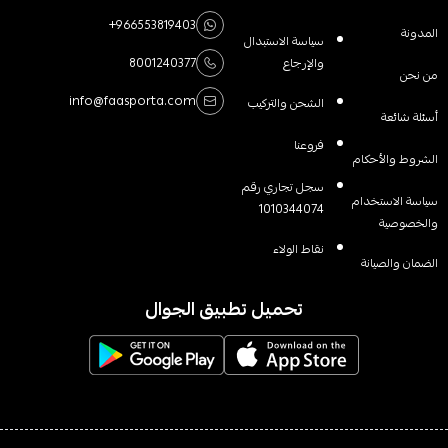
+966553819403
المدونة
سياسة الاستبدال
والإرجاع
8001240377
من نحن
info@faasporta.com
الشحن والتركيب
أسئلة شائعة
فروعنا
الشروط والأحكام
سجل تجاري رقم
سياسة الاستخدام
1010344074
والخصوصية
نقاط الولاء
الضمان والصيانة
تحميل تطبيق الجوال