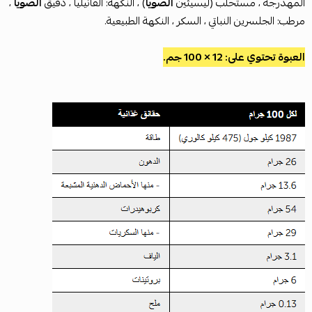
المهدرجة ، مستحلب (ليسيثين
الصويا
) ، النكهة: الفانيليا ، دقيق
الصويا
،
مرطب: الجلسرين النباتي ، السكر ، النكهة الطبيعية.
العبوة تحتوي على: 12 × 100 جم.