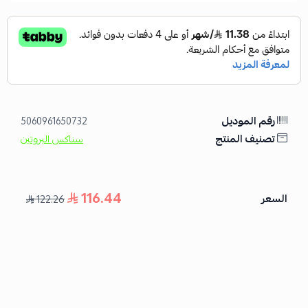
رقم الموديل
5060961650732
تصنيف المنتج
سناكس البروتين
116.44
السعر
122.26