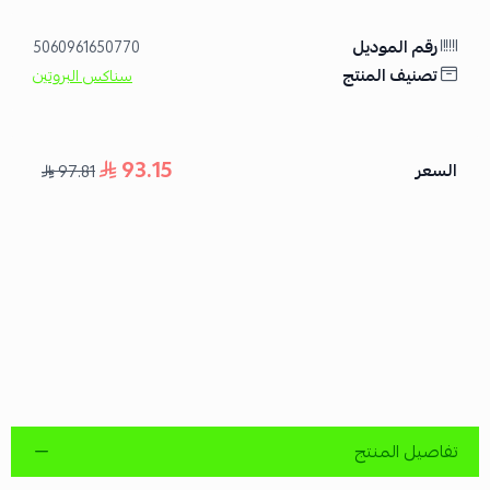
رقم الموديل
5060961650770
تصنيف المنتج
سناكس البروتين
93.15
السعر
97.81
تفاصيل المنتج