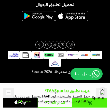
تحميل تطبيق الجوال
الحقوق محفوظة | 2026
Sporta
تواصل معنا ،
جربت تطبيق FAASporta؟
حمل التطبيق واستخدم كود FAAP لتحصل على 50 ريال
مكافأة ترحيبية! استمتع بالعروض الحصرية
حمله الآن
اشتري الآن