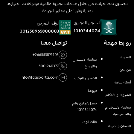
تحسين نمط حياتك من خلال علامات تجارية عالمية موثوقة تم اختيارها
بعناية وفق أعلى معايير الجودة.
السجل التجاري
الرقم الضريبي
1010344074
301250965800003
روابط مهمة
تواصل معنا
+966553819403
المدونة
سياسة الاستبدال
والإرجاع
8001240377
من نحن
info@faasporta.com
الشحن والتركيب
أسئلة شائعة
فروعنا
الشروط والأحكام
سجل تجاري رقم
سياسة الاستخدام
1010344074
والخصوصية
نقاط الولاء
الضمان والصيانة