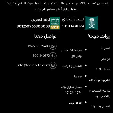
تحسين نمط حياتك من خلال علامات تجارية عالمية موثوقة تم اختيارها
بعناية وفق أعلى معايير الجودة.
السجل التجاري
الرقم الضريبي
1010344074
301250965800003
روابط مهمة
تواصل معنا
+966553819403
المدونة
سياسة الاستبدال
والإرجاع
8001240377
من نحن
info@faasporta.com
الشحن والتركيب
أسئلة شائعة
فروعنا
الشروط والأحكام
سجل تجاري رقم
سياسة الاستخدام
1010344074
والخصوصية
نقاط الولاء
الضمان والصيانة