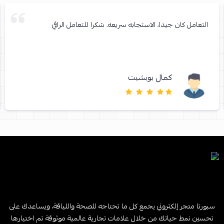
التعامل كان جيدا، الاستجابه سريعه. شكرا للتعامل الراقي
كمال بوبشيت
سبورتا متجر إلكتروني يجمع كل ما تحتاجه للصحة واللياقة، ويساعدك على
تحسين نمط حياتك من خلال علامات تجارية عالمية موثوقة تم اختيارها