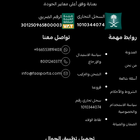
بعناية وفق أعلى معايير الجودة.
السجل التجاري
الرقم الضريبي
1010344074
301250965800003
روابط مهمة
تواصل معنا
+966553819403
المدونة
سياسة الاستبدال
والإرجاع
8001240377
من نحن
info@faasporta.com
الشحن والتركيب
أسئلة شائعة
فروعنا
الشروط والأحكام
سجل تجاري رقم
سياسة الاستخدام
1010344074
والخصوصية
نقاط الولاء
الضمان والصيانة
تحميل تطبيق الجوال