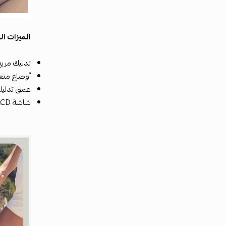
الميزات ال
تدليك مريح
أوضاع متع
عمق تدليك 12 مم للوصول إلى العضلات بشك
شاشة LCD مع 5 برامج موجهة وتمارين تنفس