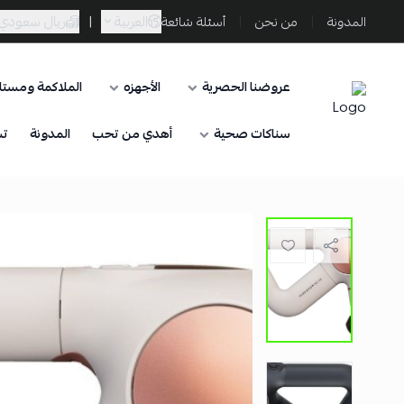
العربية
|
ريال سعودي
المدونة
من نحن
أسئلة شائعة
عروضنا الحصرية
الأجهزه
الملاكمة ومستلز
Sporta
سناكات صحية
أهدي من تحب
المدونة
تس