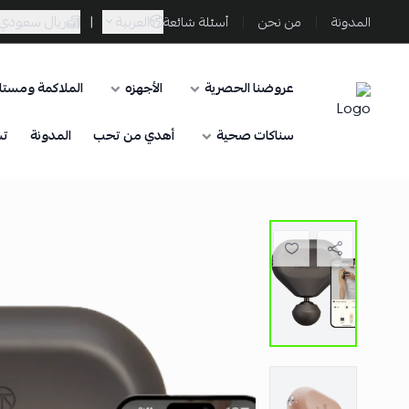
العربية
|
ريال سعودي
المدونة
من نحن
أسئلة شائعة
عروضنا الحصرية
الأجهزه
الملاكمة ومستلز
Sporta
سناكات صحية
أهدي من تحب
المدونة
تس