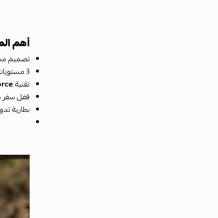
أهم الم
تصميم مدم
3 مستويات سرعة تناسب جميع الاحتياجات
تقنية
rce™
قفل سفر مد
بطارية تد