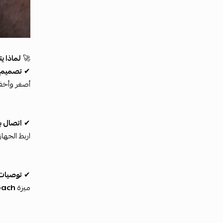
🚀
لماذا ي
✔
تصميم 
أصغر وأخف جهاز من Theragun على الإطلاق—مثا
✔
اتصال ب
اربط الجهاز بتطبيق Therabody للحصول على تحكم
✔
توصيات 
ميزة
oach