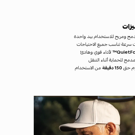
يزات
ج ومريح للاستخدام بيد واحدة
QuietFo
لأداء قوي وهادئ
مج للحماية أثناء التنقل
وم حتى
150 دقيقة
من الاستخدام