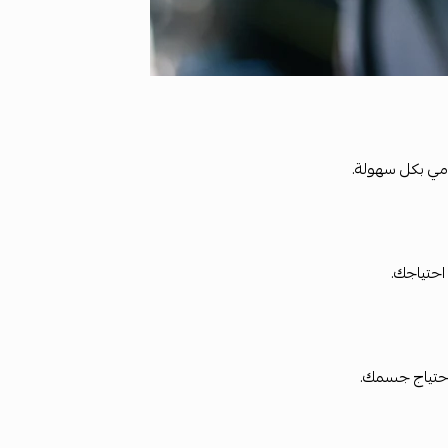
احتياج جسمك.