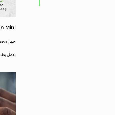
heragun Mini
جهاز محمو
يعمل بتقني