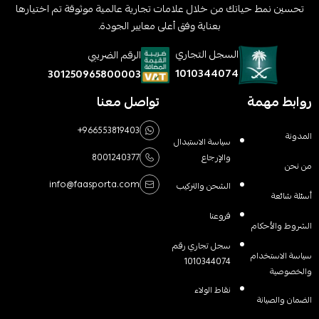
تحسين نمط حياتك من خلال علامات تجارية عالمية موثوقة تم اختيارها
بعناية وفق أعلى معايير الجودة.
السجل التجاري
الرقم الضريبي
1010344074
301250965800003
روابط مهمة
تواصل معنا
+966553819403
المدونة
سياسة الاستبدال
والإرجاع
8001240377
من نحن
info@faasporta.com
الشحن والتركيب
أسئلة شائعة
فروعنا
الشروط والأحكام
سجل تجاري رقم
سياسة الاستخدام
1010344074
والخصوصية
نقاط الولاء
الضمان والصيانة