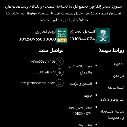
سبورتا متجر إلكتروني يجمع كل ما تحتاجه للصحة واللياقة، ويساعدك على
تحسين نمط حياتك من خلال علامات تجارية عالمية موثوقة تم اختيارها
بعناية وفق أعلى معايير الجودة.
السجل التجاري
الرقم الضريبي
1010344074
301250965800003
روابط مهمة
تواصل معنا
+966553819403
المدونة
سياسة الاستبدال
والإرجاع
8001240377
من نحن
info@faasporta.com
الشحن والتركيب
أسئلة شائعة
فروعنا
الشروط والأحكام
سجل تجاري رقم
سياسة الاستخدام
1010344074
والخصوصية
نقاط الولاء