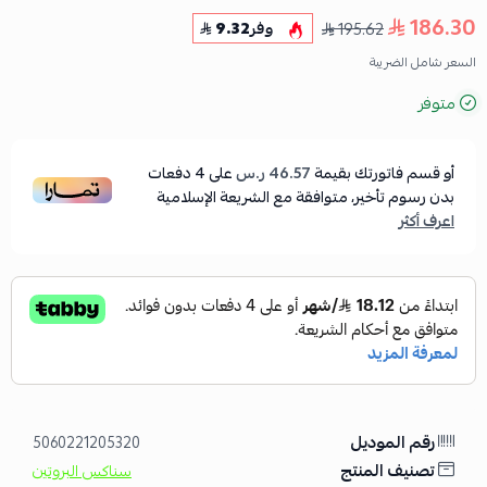
186.30
195.62
وفر
9.32
السعر شامل الضريبة
متوفر
أو قسم فاتورتك بقيمة
46.57 ر.س
على
4
دفعات
بدون رسوم تأخير، متوافقة مع الشريعة الإسلامية
اعرف أكثر
رقم الموديل
5060221205320
تصنيف المنتج
سناكس البروتين