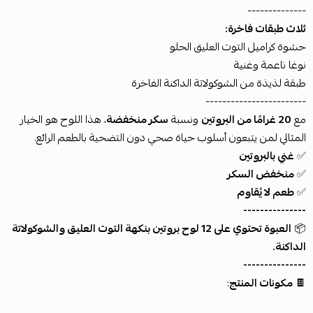
--------------
ثلاث طبقات فاخرة:
حشوة كراميل التوت العليق الحلو
نوغا ناعمة وغنية
طبقة لذيذة من الشوكولاتة الداكنة الفاخرة
------------------------
مع
20 غرامًا من البروتين
ونسبة
سكر منخفضة
، هذا اللوح هو الخيار
المثالي لمن يتبعون أسلوب حياة صحي دون التضحية بالطعم الرائع.
✅
غني بالبروتين
✅
منخفض السكر
✅
طعم لا يُقاوم
---------------
📦
العبوة تحتوي على 12 لوح بروتين بنكهة التوت العليق والشوكولاتة
الداكنة.
---------------
🍫
مكونات المنتج
: