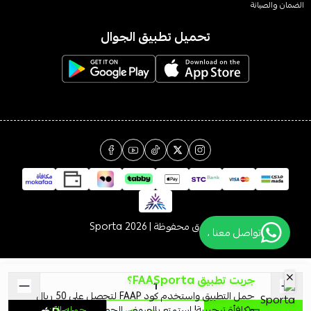
الضمان والصيانة
تحميل تطبيق الجوال
الحقوق محفوظة | 2026
Sporta
تواصل معنا ،
جربت تطبيق FAASporta؟
حمل التطبيق واستخدم كود FAAP لتحصل على 50 ريال
مكافأة ترحيبية! استمتع بالعروض الحصرية
حمله الآن