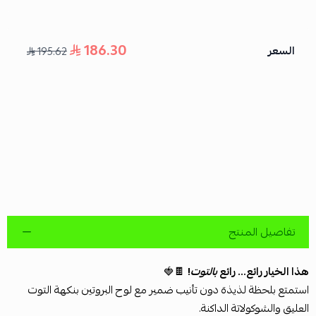
186.30
السعر
195.62
تفاصيل المنتج
هذا الخيار رائع... رائع
بالتوت
!
🍫🍓
استمتع بلحظة لذيذة دون تأنيب ضمير مع لوح البروتين بنكهة التوت
العليق والشوكولاتة الداكنة.