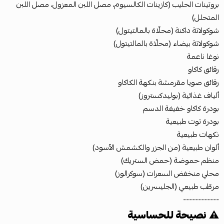
بروتينات الحليب (كازينات الكالسيوم، مصل اللبن المعزول، مصل اللبن
المتحلل)
شوكولاتة داكنة (محلّاة بالمالتيتول)
شوكولاتة بيضاء (محلّاة بالمالتيتول)
نوغا ناعمة
رقائق كاكاو
رقائق صويا مقرمشة بنكهة الكاكاو
ألياف غذائية (بوليدكستروز)
بودرة كاكاو خفيفة الدسم
بودرة توت طبيعية
نكهات طبيعية
ألوان طبيعية (من الجزر والكشمش الأسود)
منظم حموضة (حمض الستريك)
محلي منخفض السعرات (سوكرالوز)
مرطّب طبيعي (الجليسرين)
------------
⚠️
نصيحة للحساسية