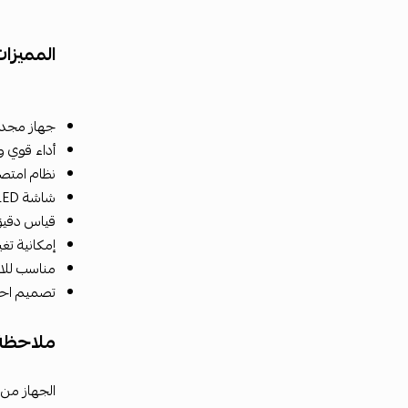
المميزا
جهاز مجدد
أداء قوي وث
نظام امتص
شاشة LED سهلة القراءة
قياس دقيق
إمكانية تغي
مناسب للا
تصميم احتر
ملاحظة
الجهاز من 