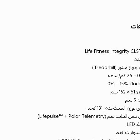
ات
دد
از مشي (Treadmill)
1 سم
سم
لوزن المستخدم: 181 كجم
 نعم (Lifepulse™ + Polar Telemetry)
LED
وارات: نعم