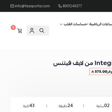
info@faasporta.com
8001240377
ساعات الرياضية -حساسات القلب
0
فر
575.00
42
24
02
ساعة
دقيقة
ثانية