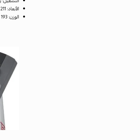
التشغيل: يحت
الأبعاد: 211 × 94 × 161 سم
الوزن: 193 كجم