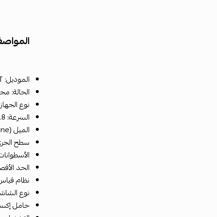
المواصف
الموديل: Life Fitness Integrity CLST
الحالة: مج
نوع الجهاز: جه
السرعة: 0.8 – 26 كم/ساعة
الميل (Incline): 0% – 15%
سطح الجري: 51 × 52
الأسطوانات: 9 
الحد الأقصى 
نظام قياس نبض القلب:
نوع الشاشة: 
حامل إكسس