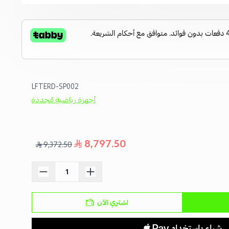
LFTERD-SP002
أجهزة رياضية مُجددة
8,797.50
9,372.50
اشتري الآن