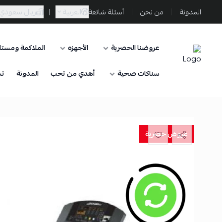
العربية
|
ريال سعودي
المدونة
من نحن
أسئلة شائعة
عروضنا الحصرية
الأجهزه
الملاكمة ومستلز
Sporta
سناكات صحية
أهدي من تحب
المدونة
تس
عروض حصرية