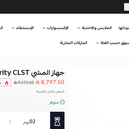
ماتها
الملابس والاحذية
الإكسسوارات
الإستشفاء
ال
وق حسب الفئة
الماركات التجارية
جهاز المشي Integrity CLST من لايف فيتنس
8,797.50
9,372.50
و
السعر شامل الضريبة
متوفر
02
يوم