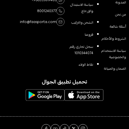
المدونة
سياسة الاستبدال
والإرجاع
8001240377
من نحن
info@faasporta.com
الشحن والتركيب
أسئلة شائعة
فروعنا
الشروط والأحكام
سجل تجاري رقم
سياسة الاستخدام
1010344074
والخصوصية
نقاط الولاء
الضمان والصيانة
تحميل تطبيق الجوال