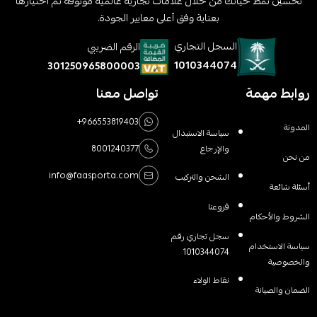
تحسين نمط حياتك من خلال علامات تجارية عالمية موثوقة تم اختيارها
بعناية وفق أعلى معايير الجودة.
السجل التجاري
الرقم الضريبي
1010344074
301250965800003
روابط مهمة
تواصل معنا
+966553819403
المدونة
سياسة الاستبدال
والإرجاع
8001240377
من نحن
info@faasporta.com
الشحن والتركيب
أسئلة شائعة
فروعنا
الشروط والأحكام
سجل تجاري رقم
سياسة الاستخدام
1010344074
والخصوصية
نقاط الولاء
الضمان والصيانة