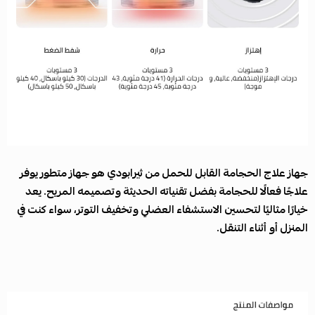
جهاز علاج الحجامة القابل للحمل من ثيرابودي هو جهاز متطور يوفر
علاجًا فعالًا للحجامة بفضل تقنياته الحديثة وتصميمه المريح. يعد
خيارًا مثاليًا لتحسين الاستشفاء العضلي وتخفيف التوتر، سواء كنت في
المنزل أو أثناء التنقل.