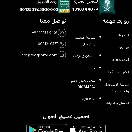
السجل التجاري
الرقم الضريبي
1010344074
301250965800003
روابط مهمة
تواصل معنا
+966553819403
المدونة
سياسة الاستبدال
والإرجاع
8001240377
من نحن
info@faasporta.com
الشحن والتركيب
أسئلة شائعة
فروعنا
الشروط والأحكام
سجل تجاري رقم
سياسة الاستخدام
1010344074
والخصوصية
نقاط الولاء
الضمان والصيانة
تحميل تطبيق الجوال