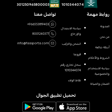
1010344074
301250965800003
روابط مهمة
تواصل معنا
+966553819403
المدونة
سياسة الاستبدال
والإرجاع
8001240377
من نحن
info@faasporta.com
الشحن والتركيب
أسئلة شائعة
فروعنا
الشروط والأحكام
سجل تجاري رقم
سياسة الاستخدام
1010344074
والخصوصية
نقاط الولاء
الضمان والصيانة
تحميل تطبيق الجوال