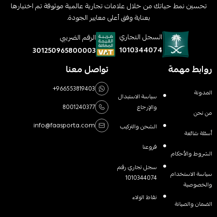
تحسين نمط حياتك من خلال علامات تجارية عالمية موثوقة تم اختيارها
بعناية وفق أعلى معايير الجودة.
السجل التجاري
الرقم الضريبي
1010344074
301250965800003
روابط مهمة
تواصل معنا
+966553819403
المدونة
سياسة الاستبدال
والإرجاع
8001240377
من نحن
info@faasporta.com
الشحن والتركيب
أسئلة شائعة
فروعنا
الشروط والأحكام
سجل تجاري رقم
سياسة الاستخدام
1010344074
والخصوصية
نقاط الولاء
الضمان والصيانة