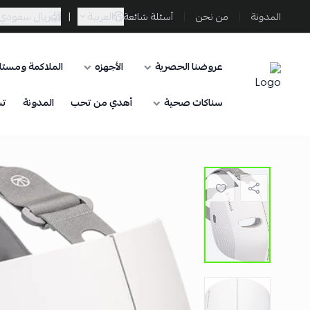
العربية
|
ريال سعودي
المدونة
من نحن
أسئلة شائعة
عروضنا الحصرية
الأجهزه
الملاكمة ومستلز
Sporta
سناكات صحية
أهدي من تحب
المدونة
تس