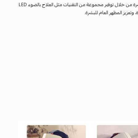
هو جهاز متطور للعناية بالبشرة بتقنيات غير جراحية. يهدف القناع إلى تحسين صحة البشرة من خلال توفير مجموعة من التقنيات مثل العلاج بالضوء LED
 وتعزيز المظهر العام للبشرة.