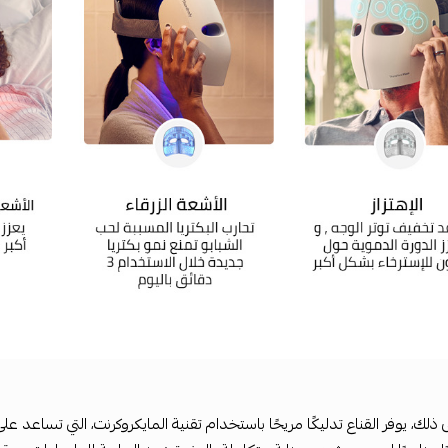
لى ذلك، يوفر القناع تدليكًا مريحًا باستخدام تقنية المايكروكرنت، التي تساع