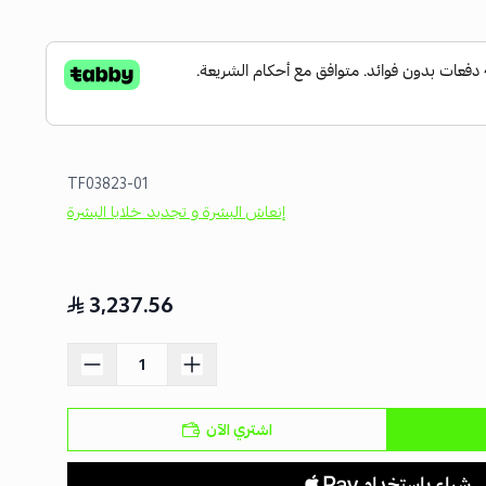
TF03823-01
إنعاش البشرة و تجديد خلايا البشرة
3,237.56
اشتري الآن