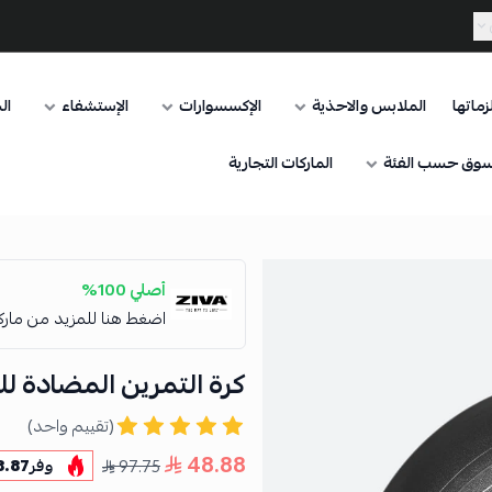
ماتها
الملابس والاحذية
الإكسسوارات
الإستشفاء
ال
وق حسب الفئة
الماركات التجارية
أصلي 100%
اضغط هنا للمزيد من مار
كرة التمرين المضادة ل
(تقييم واحد)
48.88
97.75
وفر
8.87