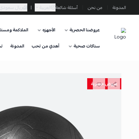
العربية
|
ريال سعودي
المدونة
من نحن
أسئلة شائعة
عروضنا الحصرية
الأجهزه
الملاكمة ومستلز
Sporta
سناكات صحية
أهدي من تحب
المدونة
تس
عروض حصرية