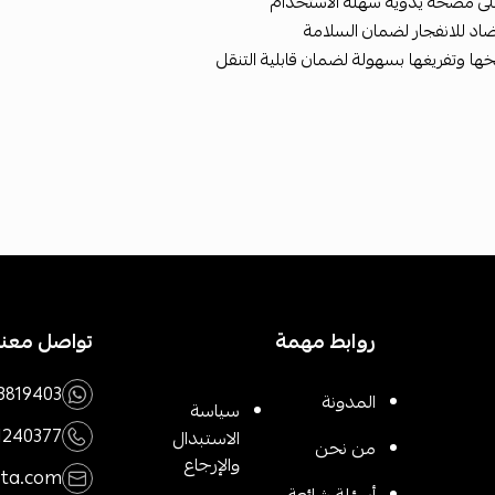
لى مضخة يدوية سهلة الاستخدام
اد للانفجار لضمان السلامة
ها وتفريغها بسهولة لضمان قابلية التنقل
روابط مهمة
تواصل معنا
3819403
المدونة
سياسة
1240377
الاستبدال
من نحن
والإرجاع
rta.com