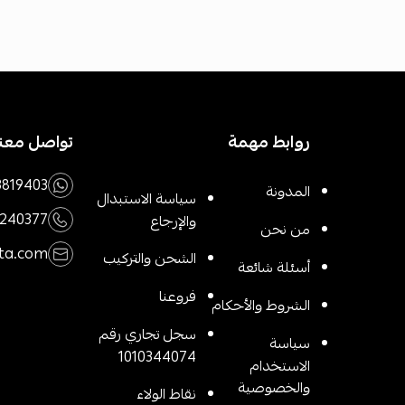
روابط مهمة
تواصل معنا
3819403
المدونة
سياسة الاستبدال
1240377
والإرجاع
من نحن
ta.com
الشحن والتركيب
أسئلة شائعة
فروعنا
الشروط والأحكام
سجل تجاري رقم
سياسة
1010344074
الاستخدام
والخصوصية
نقاط الولاء