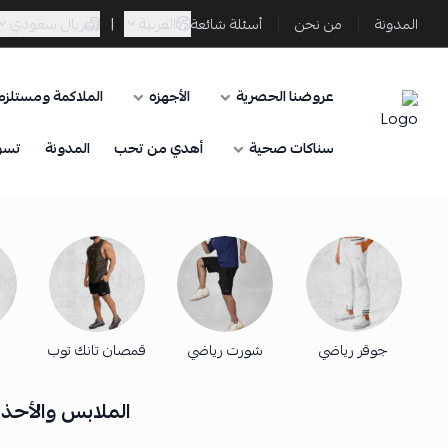
العربية
|
ريال سعودي
المدونة
من نحن
أسئلة شائعة
عروضنا الحصرية
الأجهزه
الملاكمة ومستلزما
Sporta
سناكات صحية
أهدي من تحب
المدونة
تسو
جوقر رياضي
شورت رياضي
قمصان تانك توب
الملابس والأحذية