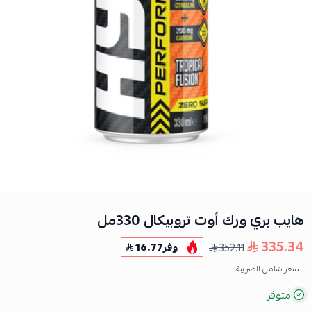
هايب بري ورك أوت تروبيكال 330مل
335.34
352.11
وفر
16.77
السعر شامل الضريبة
متوفر