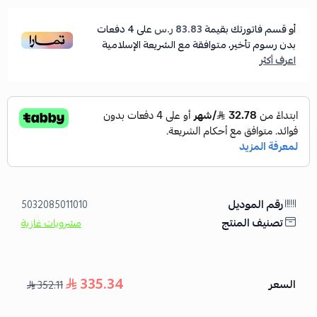
أو قسم فاتورتك بقيمة
83.83 ر.س
على
4
دفعات
بدون رسوم تأخير، متوافقة مع الشريعة الإسلامية
اعرف أكثر
رقم الموديل
5032085011010
تصنيف المنتج
مشروبات غازية
335.34
السعر
352.11