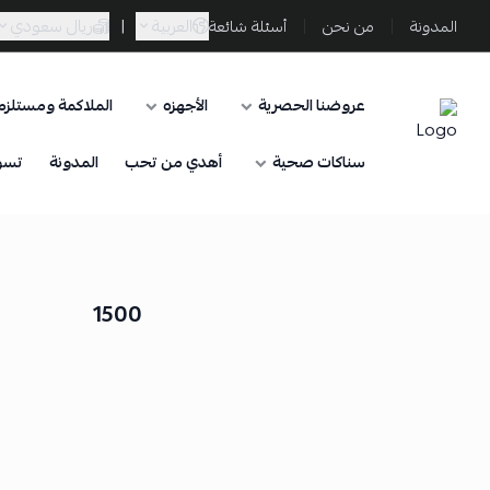
العربية
|
ريال سعودي
المدونة
من نحن
أسئلة شائعة
عروضنا الحصرية
الأجهزه
الملاكمة ومستلزما
Sporta
سناكات صحية
أهدي من تحب
المدونة
تسو
1500