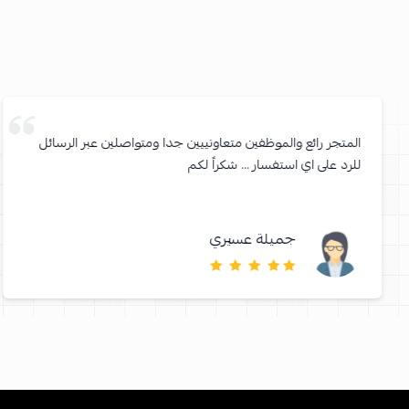
المتجر رائع والموظفين متعاونييين جدا ومتواصلين عبر الرسائل
للرد على اي استفسار … شكراً لكم
جميلة عسيري