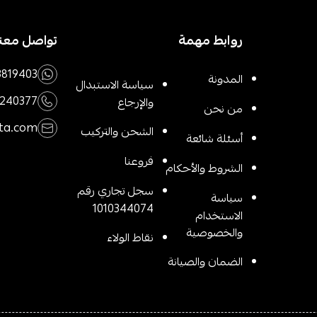
روابط مهمة
تواصل معنا
3819403
المدونة
سياسة الاستبدال
1240377
والإرجاع
من نحن
ta.com
الشحن والتركيب
أسئلة شائعة
فروعنا
الشروط والأحكام
سجل تجاري رقم
سياسة
1010344074
الاستخدام
والخصوصية
نقاط الولاء
الضمان والصيانة