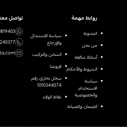
روابط مهمة
تواصل معنا
3819403
المدونة
سياسة الاستبدال
1240377
والإرجاع
من نحن
ta.com
الشحن والتركيب
أسئلة شائعة
فروعنا
الشروط والأحكام
سجل تجاري رقم
سياسة
1010344074
الاستخدام
والخصوصية
نقاط الولاء
الضمان والصيانة