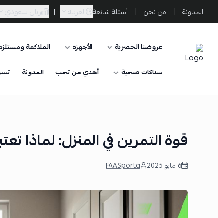
العربية
|
ريال سعودي
المدونة
من نحن
أسئلة شائعة
عروضنا الحصرية
الأجهزه
الملاكمة ومستلزما
Sporta
سناكات صحية
أهدي من تحب
المدونة
تسو
قوة التمرين في المنزل: لماذا تعتبر
6 مايو 2025
FAASporta