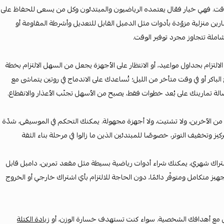
قت. فهي خيار فعّال يعتمده الرياضيون والمبتدئون وكل من يسعى للحفاظ على
ارين منزلية مزوّدة بأدوات مثل الدمبل القابل للتعديل وأشرطة المقاومة أو
شاملة تتجاوز مجرد توفير الوقت.
الالتزام بجداول مواعيد، أو الانتظار على الأجهزة يجعل من السهل الالتزام بخطة
لباكر أو في وقت متأخر من الليل؛ تُساعدك على الاندماج في روتين يتماشى مع
لة تمارينك على بُعد خطوات فقط، يصبح من الأسهل تجنّب الأعذار والانقطاع.
ضغط من الآخرين، ولا تشتيت، ولا أجهزة مجهولة. يمكنك التحكم في الموسيقى، شدّة
يز وتخفيف التوتر، خصوصًا للمبتدئين الذين ما زالوا في مرحلة بناء الثقة
فع اشتراك شهري، يمكنك شراء أدوات رياضية بسيطة مثل مقعد تمرين، دامبل قابل
ز متكامل ومتوفّر دائمًا، دون الحاجة للالتزام بأي اشتراك خارجي أو الخروج
ماشى مع أهدافك الشخصية. سواء كنت تستهدف خسارة الوزن، أو
زيادة الكتلة