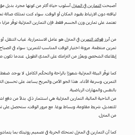
أصبحت
التمارين في المنزل
أسلوب حياة أكثر من كونها مجرد بديل مؤ
لياقته دون الارتباط بقيود المكان أو الوقت. سواء كنت تمتلك صالة تم
تعتمد على تمارين وزن الجسم فقط، فإن التمارين المنزلية توفّر مزايا 
من أبرز
فوائد التمرين
في المنزل هو عامل الاستمرارية. غياب التنقل، أو 
تمرين منتظمة. مرونة اختيار الوقت المناسب للتمرين؛ سواء في الصباح ا
إيقاعك الشخصي ويعزّز من التزامك على المدى الطويل. عندما تكون صا
كما توفّر البيئة المنزلية شعورًا بالراحة والتحكّم الكامل. لا يوجد 
التمرين، وسرعة الأداء. هذا الجو الآمن والمريح يساعد على تحسين الترك
بالنفس والمهارات الرياضية.
من الناحية المالية، التمارين المنزلية هي استثمار ذكي. بدلاً من د
للتعديل، شريط مقاومة، وبساط يوغا. مع مرور الوقت، ستحصل على تجهي
من المنزل.
كما أن التمارين في المنزل تمنحك الحرية في تصميم روتينك بما يت