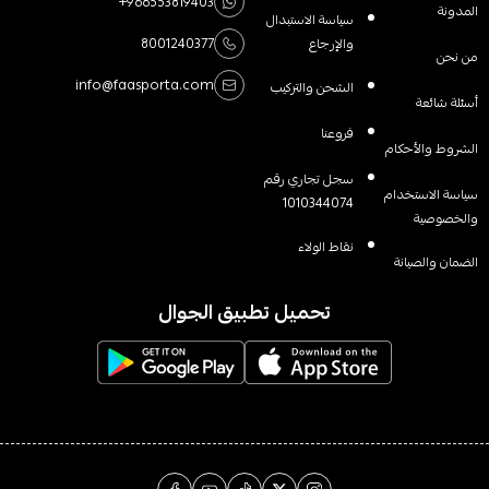
+966553819403
المدونة
سياسة الاستبدال
والإرجاع
8001240377
من نحن
info@faasporta.com
الشحن والتركيب
أسئلة شائعة
فروعنا
الشروط والأحكام
سجل تجاري رقم
سياسة الاستخدام
1010344074
والخصوصية
نقاط الولاء
الضمان والصيانة
تحميل تطبيق الجوال