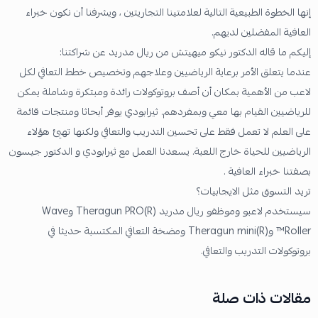
إنها الخطوة الطبيعية التالية لعلامتينا التجاريتين ، ويشرفنا أن نكون خبراء
العافية المفضلين لديهم.
إليكم ما قاله الدكتور نيكو ميهيتش من ريال مدريد عن شراكتنا:
عندما يتعلق الأمر برعاية الرياضيين وعلاجهم وتخصيص خطط التعافي لكل
لاعب من الأهمية بمكان أن أصف بروتوكولات رائدة ومبتكرة وشاملة يمكن
للرياضيين القيام بها معي وبمفردهم. ثيرابودي يوفر أبحاثا ومنتجات قائمة
على العلم لا تعمل فقط على تحسين التدريب والتعافي ولكنها تهيئ هؤلاء
الرياضيين للحياة خارج اللعبة. يسعدنا العمل مع ثيرابودي و الدكتور جيسون
بصفتنا خبراء العافية .
تريد التسوق مثل الايجابيات؟
سيستخدم لاعبو وموظفو ريال مدريد Theragun PRO(R) وWave
Roller™ وTheragun mini(R) ومضخة التعافي المكتسبة حديثا في
بروتوكولات التدريب والتعافي.
مقالات ذات صلة