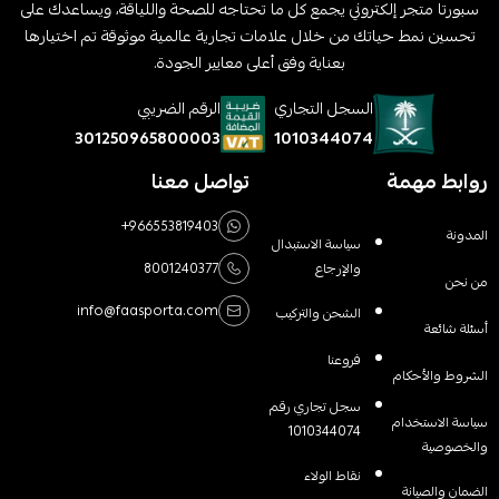
سبورتا متجر إلكتروني يجمع كل ما تحتاجه للصحة واللياقة، ويساعدك على
تحسين نمط حياتك من خلال علامات تجارية عالمية موثوقة تم اختيارها
بعناية وفق أعلى معايير الجودة.
السجل التجاري
الرقم الضريبي
1010344074
301250965800003
روابط مهمة
تواصل معنا
+966553819403
المدونة
سياسة الاستبدال
والإرجاع
8001240377
من نحن
info@faasporta.com
الشحن والتركيب
أسئلة شائعة
فروعنا
الشروط والأحكام
سجل تجاري رقم
سياسة الاستخدام
1010344074
والخصوصية
نقاط الولاء
الضمان والصيانة