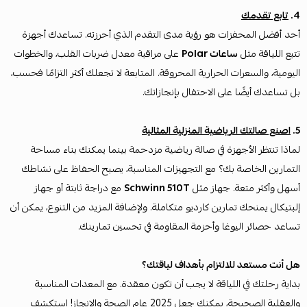
4.
تابع تقدمك
أحد أفضل المحفزات هو رؤية مدى التقدم الذي أحرزته. تساعدك أجهزة
تتبع اللياقة مثل
ساعات Polar
على مراقبة معدل ضربات القلب، والخطوات
اليومية، والسعرات الحرارية المحروقة. المتابعة لا تجعلك أكثر التزامًا فحسب،
بل تساعدك أيضًا على الاحتفال بإنجازاتك.
5.
اصنع صالتك الرياضية المنزلية المثالية
لماذا تنتظر الأجهزة في صالة رياضية مزدحمة بينما يمكنك بناء مساحة
التمارين الخاصة بك؟ مع التجهيزات المناسبة، يصبح الحفاظ على نشاطك
أسهل وأكثر متعة. جهاز مثل
Schwinn 510T
مع دراجة ثابتة أو جهاز
إلبتيكال يمنحك تمارين كارديو متكاملة. ولإضافة المزيد من التنوع، يمكن أن
تساعد حصائر اليوغا وأحزمة المقاومة في تحسين تمارينك.
هل أنت مستعد للالتزام بأهداف لياقتك؟
بداية رحلتك في اللياقة لا يجب أن تكون معقدة. مع المعدات المناسبة
والعقلية الصحيحة، يمكنك جعل 2025 عام الصحة والإنجاز! استكشف