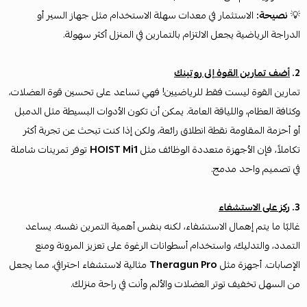
💡
نصيحة:
الاستثمار في معدات سهلة الاستخدام مثل جهاز السير أو
الدراجة الرياضية يجعل الالتزام بالتمارين في المنزل أكثر سهولة.
2.
أضف تمارين القوة إلى روتينك
تمارين القوة ليست فقط للرياضيين! فهي تساعد على تحسين قوة العضلات،
وكثافة العظام، واللياقة العامة. يمكن أن تكون الأدوات البسيطة مثل الدمبل
أو أحزمة المقاومة نقطة انطلاق رائعة، ولكن إذا كنت تبحث عن تجربة أكثر
تكاملاً، فإن الأجهزة متعددة الوظائف مثل
HOIST Mi1
توفر تمرينات شاملة
في تصميم واحد مدمج.
3.
ركز على الاستشفاء
غالبًا ما يتم إهمال الاستشفاء، لكنه بنفس أهمية التمرين نفسه. يساعد
التمدد، والتدليك، واستخدام أسطوانات الرغوة على تعزيز المرونة ومنع
الإصابات. أجهزة مثل
Theragun Pro
مثالية لاستشفاء احترافي، مما يجعل
من السهل تخفيف توتر العضلات والألم وأنت في راحة منزلك.