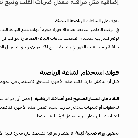
إضافية مثل مراقبة معدل ضربات القلب وتتبع نظا
تعرّف على الساعات الرياضيّة الحديثة
في الوقت الحاضر، لم تعد هذه الأجهزة مجرد أدوات لتتبع اللياقة البد
توفير التدريب المتقدم، صُممت ساعات اللياقة المعاصرة لتواكب كل خ
مراقبة رسم القلب الكهربائي ونسبة تشبع الأكسجين، وحتى تسجيل ال
فوائد استخدام السّاعة الرياضية
قبل أن نناقش ما إذا كانت هذه الأجهزة تستحق الاستثمار، من المه
البقاء على المسار الصحيح نحو أهدافك الرياضية:
إحدى أبرز فوائد سا
للخطوات أو تنبيهات للتذكير بشرب المياه، تعمل هذه الأجهزة كدفعات 
لنشاطك على مدار اليوم محفزًا قويًا للبقاء نشطًا.
تحقيق رؤى صحية قيّمة:
لا يقتصر مراقبة نشاطك على مجرد لعبة الأر