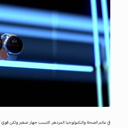
في عالم الصحة والتكنولوجيا المزدهر، اكتسب جهاز صغير ولكن قوي أه