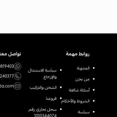
روابط مهمة
تواصل معنا
3819403
المدونة
سياسة الاستبدال
1240377
والإرجاع
من نحن
ta.com
الشحن والتركيب
أسئلة شائعة
فروعنا
الشروط والأحكام
سجل تجاري رقم
سياسة
1010344074