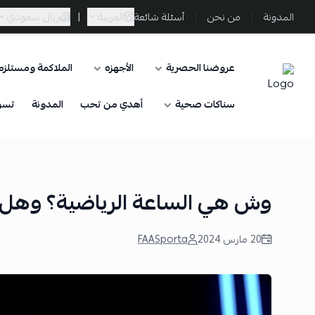
العربية
|
ريال سعودي
المدونة
من نحن
أسئلة شائعة
عروضنا الحصرية
الأجهزه
الملاكمة ومستلزما
Sporta
سناكات صحية
أهدي من تحب
المدونة
تسو
وش هي الساعة الرياضية؟ وهل ف
20 مارس 2024
FAASporta