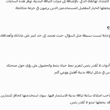
متداد لهاتفك الذكي. بالإضافة إلى ميزات اللياقة البدنية، توفر هذه الساعات
يجعلها الخيار المفضل للمستخدمين الذين يرغبون في حزمة متكاملة.
؟
 الإجابة ليست بسيطة مثل السؤال، حيث تعتمد إلى حد كبير على عاداتك وأهدافك
أدوات لا تُقدر بثمن لتعزيز نمط حياة نشط والحصول على رؤى حول صحتك.
وس في شكل لياقة بدنية أفضل ووعي أكبر.
صاحب امتلاك ساعة لياقة بدنية الاستثمار فيها. سواء استخدمتها كحافز للتمارين
د يجعلها تبدو لا تُقدر بثمن.