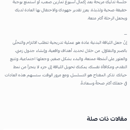
جلسة تدليك مريحة بعد إكمال أسبوع تمارين صعب، أو استمتع بوجبة
خفيفة صحية ولذيذة. يعزز تقدير جهودك والاحتفال بها العادة لديك
ويجعل الرحلة أكثر متعة.
—
إنّ جعل اللياقة البدنية عادة هو عملية تدريجية تتطلب الالتزام والتحلّى
بالصبر والتفاؤل. من خلال تحديد أهداف واقعية، وإنشاء جدول زمني،
والعثور على أنشطة ممتعة، والبدء بشكل صغير، وجعلها اجتماعية، وتتبع
التقدم، ومكافأة نفسك، يمكنك تحويل اللياقة إلى جزء لا يتجزأ من نمط
حياتك. تذكر، المفتاح هو التسلسل، ومع مرور الوقت، ستسهم هذه العادات
في جعلك أكثر صحةً وسعادةً.
مقالات ذات صلة