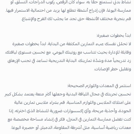
نشاط بدني تستمتع حقًا به. سواء كان الرقص، ركوب الدراجات، التسلق، أو
ممارسة اليوغا، فإن إدراج أنشطة تتطلع لها يزيد من احتمالية الاستمرار فيها.
قم بتجربة مختلف الأنشطة حتى تجد ما يجلب لك الفرح والإشباع.
ابدأ بخطوات صغيرة:
لا تحمّل نفسك عبء التمارين المكثفة من البداية. ابدأ بخطوات صغيرة
وقابلة للإدارة بحيث تتناسب مع روتينك اليومي. مع تحسين مستوى لياقتك،
زد تدريجياً مدة وشدّة تمارينك. البداية التدريجية تساعد في تجنب الإرهاق
وتقليل خطر الإصابات.
استثمر في المعدات واللوازم الصحيحة:
تحسين تجربتك في مجال اللياقة البدنية وجعلها أكثر متعة يعتمد بشكل كبير
على امتلاك الملابس واللوازم المناسبة. قم بشراء ملابس تمارين عالية
الجودة، وأحذية مريحة، وأي إكسسوارات ضرورية للنشاط الذي اخترته. إذا
كنت تفضل ممارسة التمارين في المنزل، فكر في إنشاء مساحة مخصصة مع
معدات رياضية أساسية، مثل أشرطة المقاومة، الدمبلز، أو حصيرة اليوغا.