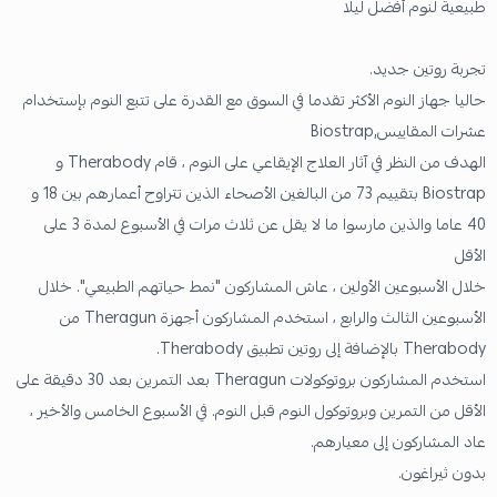
طبيعية لنوم أفضل ليلا
تجربة روتين جديد.
حاليا جهاز النوم الأكثر تقدما في السوق مع القدرة على تتبع النوم بإستخدام
عشرات المقاييس,Biostrap
الهدف من النظر في آثار العلاج الإيقاعي على النوم ، قام Therabody و
Biostrap بتقييم 73 من البالغين الأصحاء الذين تتراوح أعمارهم بين 18 و
40 عاما والذين مارسوا ما لا يقل عن ثلاث مرات في الأسبوع لمدة 3 على
الأقل
خلال الأسبوعين الأولين ، عاش المشاركون "نمط حياتهم الطبيعي". خلال
الأسبوعين الثالث والرابع ، استخدم المشاركون أجهزة Theragun من
Therabody بالإضافة إلى روتين تطبيق Therabody.
استخدم المشاركون بروتوكولات Theragun بعد التمرين بعد 30 دقيقة على
الأقل من التمرين وبروتوكول النوم قبل النوم. في الأسبوع الخامس والأخير ،
عاد المشاركون إلى معيارهم.
بدون ثيراغون.