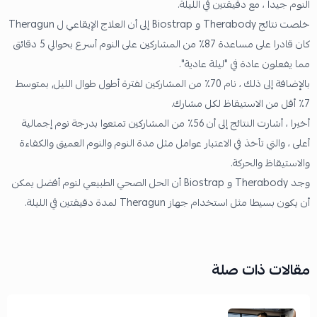
النوم جيدا ، مع دقيقتين في الليلة.
خلصت نتائج Therabody و Biostrap إلى أن العلاج الإيقاعي ل Theragun
كان قادرا على مساعدة 87٪ من المشاركين على النوم أسرع بحوالي 5 دقائق
مما يفعلون عادة في "ليلة عادية".
بالإضافة إلى ذلك ، نام 70٪ من المشاركين لفترة أطول طوال الليل, بمتوسط
7٪ أقل من الاستيقاظ لكل مشارك.
أخيرا ، أشارت النتائج إلى أن 56٪ من المشاركين تمتعوا بدرجة نوم إجمالية
أعلى ، والتي تأخذ في الاعتبار عوامل مثل مدة النوم والنوم العميق والكفاءة
والاستيقاظ والحركة.
وجد Therabody و Biostrap أن الحل الصحي الطبيعي لنوم أفضل يمكن
أن يكون بسيطا مثل استخدام جهاز Theragun لمدة دقيقتين في الليلة.
مقالات ذات صلة