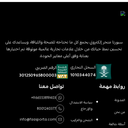
سبورتا متجر إلكتروني يجمع كل ما تحتاجه للصحة واللياقة، ويساعدك على
تحسين نمط حياتك من خلال علامات تجارية عالمية موثوقة تم اختيارها
بعناية وفق أعلى معايير الجودة.
السجل التجاري
الرقم الضريبي
1010344074
301250965800003
روابط مهمة
تواصل معنا
+966553819403
المدونة
سياسة الاستبدال
والإرجاع
8001240377
من نحن
info@faasporta.com
الشحن والتركيب
أسئلة شائعة