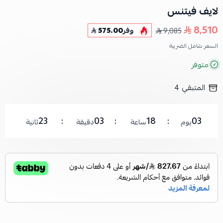
لايف فيتنس
8,510
9,085
وفر
575.00
السعر شامل الضريبة
متوفر
المتبقي
4
22
03
18
03
يوم
ساعة
دقيقة
ثانية