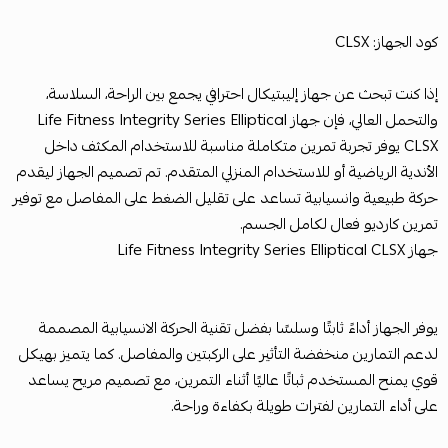
كود الجهاز: CLSX
إذا كنت تبحث عن جهاز إليبتيكال احترافي يجمع بين الراحة، السلاسة،
والتحمل العالي، فإن جهاز Life Fitness Integrity Series Elliptical
CLSX يوفر تجربة تمرين متكاملة مناسبة للاستخدام المكثف داخل
الأندية الرياضية أو للاستخدام المنزلي المتقدم. تم تصميم الجهاز ليقدم
حركة طبيعية وانسيابية تساعد على تقليل الضغط على المفاصل مع توفير
تمرين كارديو فعال لكامل الجسم.
جهاز Life Fitness Integrity Series Elliptical CLSX
يوفر الجهاز أداءً ثابتًا وسلسًا بفضل تقنية الحركة الانسيابية المصممة
لدعم التمارين منخفضة التأثير على الركبتين والمفاصل. كما يتميز بهيكل
قوي يمنح المستخدم ثباتًا عاليًا أثناء التمرين، مع تصميم مريح يساعد
على أداء التمارين لفترات طويلة بكفاءة وراحة.