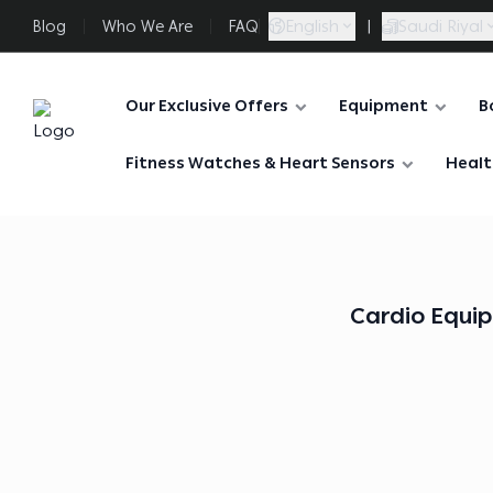
English
|
Saudi Riyal
Blog
Who We Are
FAQ
Our Exclusive Offers
Equipment
B
FAASporta
Fitness Watches & Heart Sensors
Healt
Cardio Equip