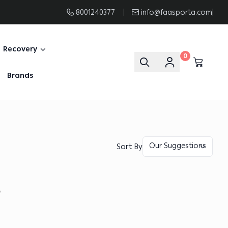
8001240377
info@faasporta.com
Recovery
0
Brands
Sort By
