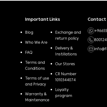
Important Links
Contact
+96655
Blog
Exchange and
return policy
800124
Who We Are
Delivery &
info@
FAQ
Instillations
Terms and
Our Stores
Conditions
CR Number
Terms of use
1010344074
and Privacy
Loyalty
Warranty &
program
Maintenance