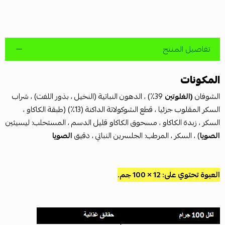
تفاصيل المنتج
المكونات
الشوفان
(الغلوتين
39٪) ، الدهون النباتية (النخيل ، بذور اللفت) ، شراب
السكر المقلوب جزئيا ، قطع الشوكولاتة الداكنة (13٪) (طبقة الكاكاو ،
السكر ، زبدة الكاكاو ، مسحوق الكاكاو قليل الدسم ، المستحلب: ليسيثين
الصويا
) ، السكر ، المرطب: الجلسرين النباتي ، دقيق
الصويا
العبوة تحتوي على: 12 × 100 جم.