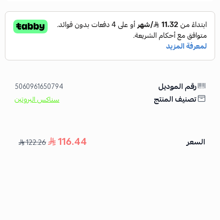
رقم الموديل
5060961650794
تصنيف المنتج
سناكس البروتين
116.44
السعر
122.26