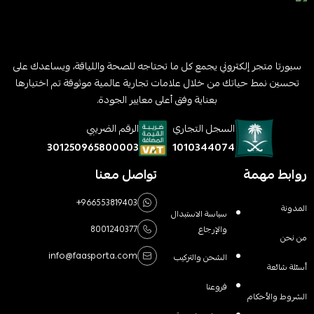
سبورتا متجر إلكتروني يجمع كل ما تحتاجه للصحة واللياقة، ويساعدك على
تحسين نمط حياتك من خلال علامات تجارية عالمية موثوقة تم اختيارها
بعناية وفق أعلى معايير الجودة.
السجل التجاري
الرقم الضريبي
1010344074
301250965800003
روابط مهمة
تواصل معنا
+966553819403
المدونة
سياسة الاستبدال
والإرجاع
8001240377
من نحن
info@faasporta.com
الشحن والتركيب
أسئلة شائعة
فروعنا
الشروط والأحكام