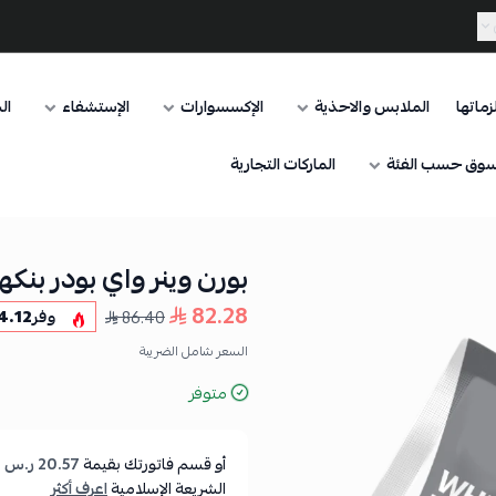
ماتها
الملابس والاحذية
الإكسسوارات
الإستشفاء
ال
وق حسب الفئة
الماركات التجارية
بورن وينر واي بودر بنكهة جوز
82.28
86.40
وفر
4.12
السعر شامل الضريبة
متوفر
أو قسم فاتورتك بقيمة
20.57 ر.س
ع
الشريعة الإسلامية
اعرف أكثر