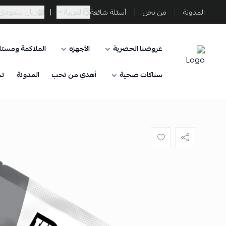
العربية
|
ريال سعودي
المدونة
من نحن
أسئلة شائعة
عروضنا الحصرية
الأجهزه
الملاكمة ومستلز
Sporta
سناكات صحية
أهدي من تحب
المدونة
تس