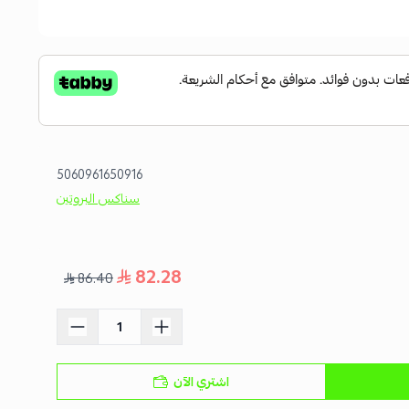
5060961650916
سناكس البروتين
82.28
86.40
اشتري الآن