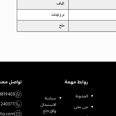
روابط مهمة
تواصل معنا
3819403
المدونة
سياسة
1240377
الاستبدال
من نحن
والإرجاع
rta.com