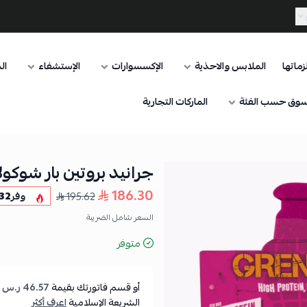
ماتها
الملابس والاحذية
الإكسسوارات
الإستشفاء
ال
وق حسب الفئة
الماركات التجارية
جرانيد بروتين بار شوكولاتة 
186.30
195.62
وفر
32
السعر شامل الضريبة
متوفر
أو قسم فاتورتك بقيمة
46.57 ر.س
ع
الشريعة الإسلامية
اعرف أكثر