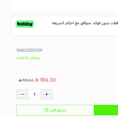
5060221205320
سناكس البروتين
186.30
195.62
اشتري الآن