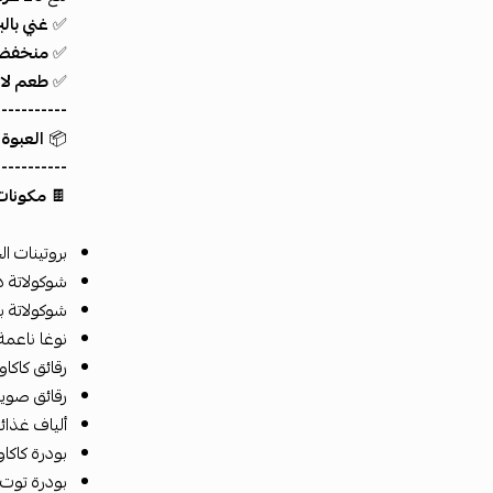
✅
غني بالب
✅
منخفض 
✅
طعم لا 
-----------
📦
العبوة تحتوي على 12 لوح ب
-----------
🍫
مكونات
بروتينات ا
شوكولاتة دا
شوكولاتة بي
نوغا ناعمة
رقائق كاكاو
رقائق صويا
ألياف غذائ
بودرة كاكا
بودرة توت 