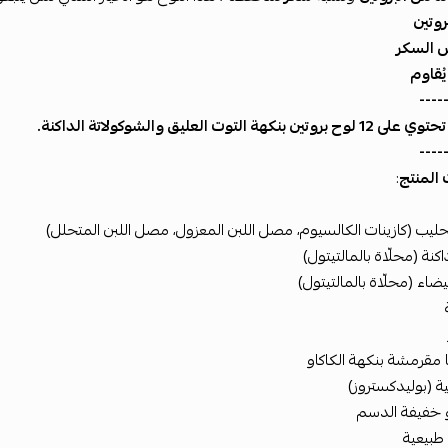
روتين
السكر
يُقاوم
----
روتين بنكهة التوت العليق والشوكولاتة الداكنة.
----
 المنتج
:
لحليب (كازينات الكالسيوم، مصل اللبن المعزول، مصل اللبن المتحلل)
كنة (محلّاة بالمالتيتول)
ضاء (محلّاة بالمالتيتول)
 مقرمشة بنكهة الكاكاو
ية (بوليدكستروز)
و خفيفة الدسم
طبيعية