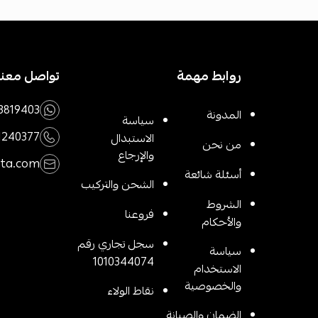
روابط مهمة
تواصل معنا
3819403
المدونة
سياسة
1240377
الاستبدال
من نحن
والإرجاع
rta.com
أسئلة شائعة
الشحن والتركيب
الشروط
فروعنا
والأحكام
سجل تجاري رقم
سياسة
1010344074
الاستخدام
والخصوصية
نقاط الولاء
الضمان والصيانة