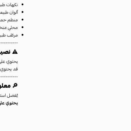
نكهات طبي
ألوان طبيع
منظم حمو
محلي منخف
مرطّب طبي
-----------
⚠️
نصيح
يحتوي على
قد يحتوي ع
-----------
🔎
معلو
يُفضل استه
يحتوي على أكثر من 10غ م