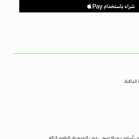
لداكنة.
بعون أسلوب حياة صحي دون التضحية بالطعم الرائع.