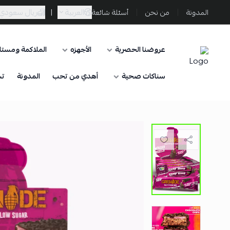
العربية
|
ريال سعودي
المدونة
من نحن
أسئلة شائعة
عروضنا الحصرية
الأجهزه
الملاكمة ومستلز
Sporta
سناكات صحية
أهدي من تحب
المدونة
تس