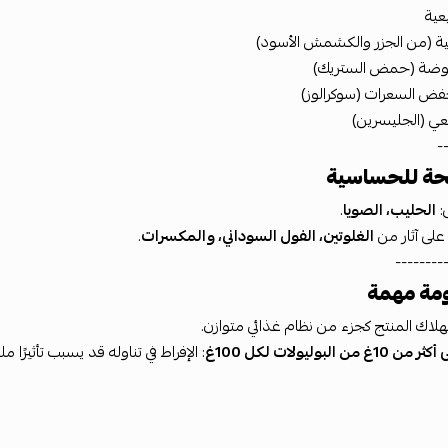
عية
ية (من الجزر والكشمش الأسود)
ضة (حمض الستريك)
ض السعرات (سوكرالوز)
عي (الجليسرين)
-
ة للحساسية
:
الحليب، الصويا
.
لى آثار من
الغلوتين، الفول السوداني، والمكسرات
.
--------
مة مهمة
لاك المنتج كجزء من نظام غذائي متوازن.
ن البوليولات لكل 100غ
: الإفراط في تناوله قد يسبب تأثيرًا ملين