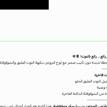
رائع... رائع
بالتوت
!
🍫🍓
ظة لذيذة دون تأنيب ضمير مع لوح البروتين بنكهة التوت العليق والشوكولاتة ا
---
ت فاخرة:
ل التوت العليق الحلو
 وغنية
 من الشوكولاتة الداكنة الفاخرة
-------------
ونسبة
سكر منخفضة
، هذا اللوح هو الخيار المثالي لمن يت