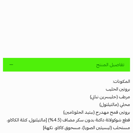
تفاصيل المنتج
المكونات:
بروتين الحليب
مرطب (جليسرين نباتي)
محلي (مالتيلتول)
بروتين قمح مهدرج (ببتيد الجلوتامين)
قطع شوكولاتة داكنة بدون سكر مضاف (4.5%) [مالتيلتول، كتلة الكاكاو،
مستحلب (ليسيثين الصويا)، مسحوق كاكاو، نكهة]