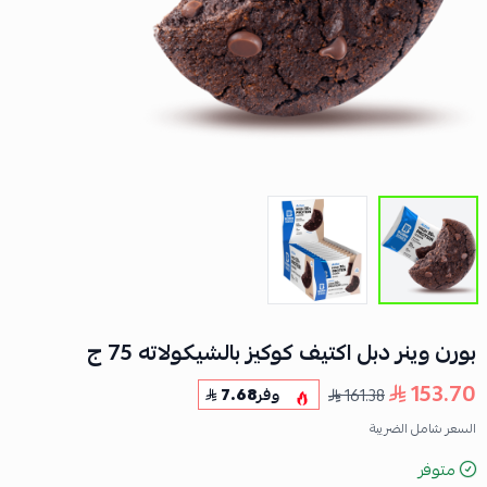
بورن وينر دبل اكتيف كوكيز بالشيكولاته 75 ج
153.70
161.38
وفر
7.68
السعر شامل الضريبة
متوفر