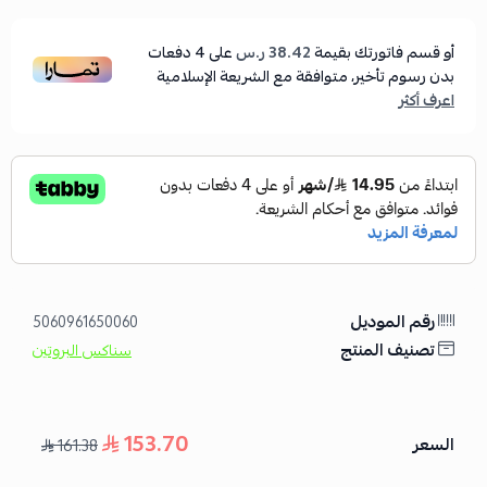
أو قسم فاتورتك بقيمة
38.42 ر.س
على
4
دفعات
بدون رسوم تأخير، متوافقة مع الشريعة الإسلامية
اعرف أكثر
رقم الموديل
5060961650060
تصنيف المنتج
سناكس البروتين
153.70
السعر
161.38