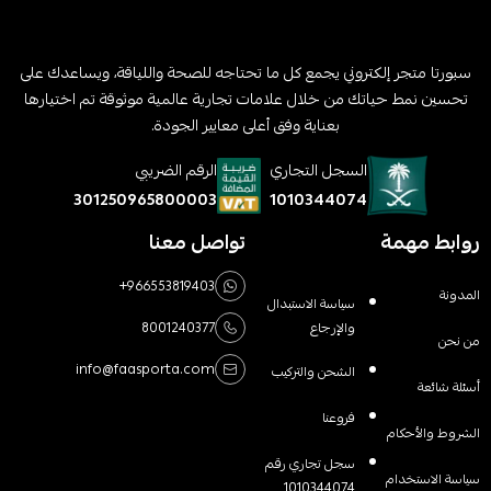
سبورتا متجر إلكتروني يجمع كل ما تحتاجه للصحة واللياقة، ويساعدك على
تحسين نمط حياتك من خلال علامات تجارية عالمية موثوقة تم اختيارها
بعناية وفق أعلى معايير الجودة.
السجل التجاري
الرقم الضريبي
1010344074
301250965800003
روابط مهمة
تواصل معنا
+966553819403
المدونة
سياسة الاستبدال
والإرجاع
8001240377
من نحن
info@faasporta.com
الشحن والتركيب
أسئلة شائعة
فروعنا
الشروط والأحكام
سجل تجاري رقم
سياسة الاستخدام
1010344074