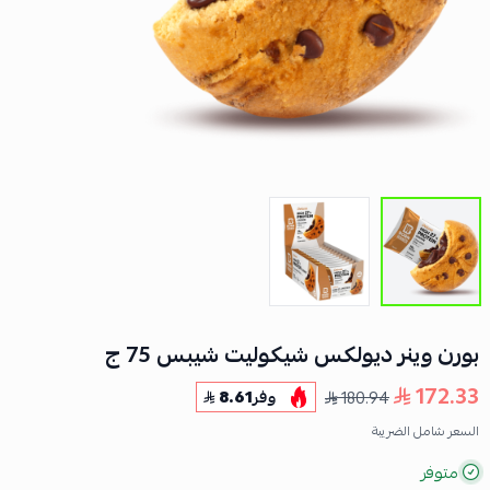
بورن وينر ديولكس شيكوليت شيبس 75 ج
172.33
180.94
وفر
8.61
السعر شامل الضريبة
متوفر