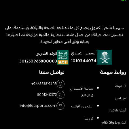
سبورتا متجر إلكتروني يجمع كل ما تحتاجه للصحة واللياقة، ويساعدك على
تحسين نمط حياتك من خلال علامات تجارية عالمية موثوقة تم اختيارها
بعناية وفق أعلى معايير الجودة.
السجل التجاري
الرقم الضريبي
1010344074
301250965800003
روابط مهمة
تواصل معنا
+966553819403
المدونة
سياسة الاستبدال
والإرجاع
8001240377
من نحن
info@faasporta.com
الشحن والتركيب
أسئلة شائعة
فروعنا
الشروط والأحكام