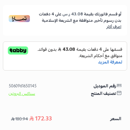
أو قسم فاتورتك بقيمة
43.08 ر.س
على
4
دفعات
بدون رسوم تأخير، متوافقة مع الشريعة الإسلامية
اعرف أكثر
رقم الموديل
5060961650145
تصنيف المنتج
سناكس البروتين
172.33
السعر
180.94