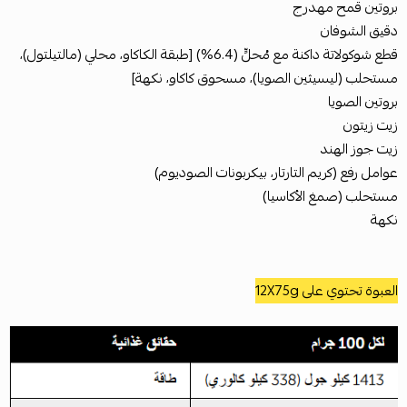
بروتين قمح مهدرج
دقيق الشوفان
قطع شوكولاتة داكنة مع مُحلٍّ (6.4%) [طبقة الكاكاو، محلي (مالتيلتول)،
مستحلب (ليسيثين الصويا)، مسحوق كاكاو، نكهة]
بروتين الصويا
زيت زيتون
زيت جوز الهند
عوامل رفع (كريم التارتار، بيكربونات الصوديوم)
مستحلب (صمغ الأكاسيا)
نكهة
العبوة تحتوي على 12X75g