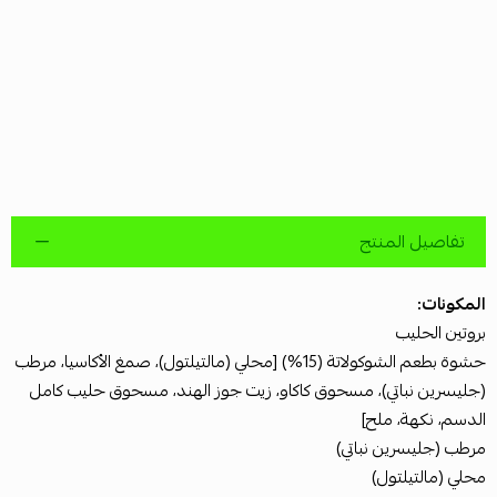
تفاصيل المنتج
المكونات:
بروتين الحليب
حشوة بطعم الشوكولاتة (15%) [محلي (مالتيلتول)، صمغ الأكاسيا، مرطب
(جليسرين نباتي)، مسحوق كاكاو، زيت جوز الهند، مسحوق حليب كامل
الدسم، نكهة، ملح]
مرطب (جليسرين نباتي)
محلي (مالتيلتول)