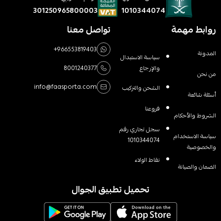
1010344074
301250965800003
روابط مهمة
تواصل معنا
+966553819403
المدونة
سياسة الاستبدال
والإرجاع
8001240377
من نحن
info@faasporta.com
الشحن والتركيب
أسئلة شائعة
فروعنا
الشروط والأحكام
سجل تجاري رقم
سياسة الاستخدام
1010344074
والخصوصية
نقاط الولاء
الضمان والصيانة
تحميل تطبيق الجوال