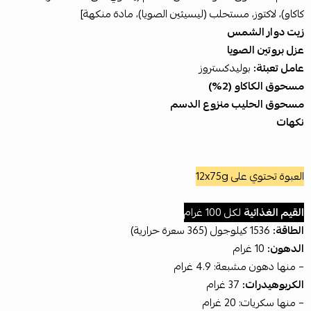
كاكاو)، لاكتوز، مستحلب (ليسيثين الصويا)، مادة منكهة]
زيت دوار الشمس
عزل بروتين الصويا
عامل تعبئة:
بوليدكستروز
مسحوق الكاكاو (2%)
مسحوق الحليب منزوع الدسم
نكهات
العبوة تحتوي على 12x75g
القيم الغذائية
لكل 100 غرام
الطاقة:
1536 كيلوجول (365 سعرة حرارية)
الدهون:
10 غرام
– منها دهون مشبعة: 4.9 غرام
الكربوهيدرات:
37 غرام
– منها سكريات: 20 غرام