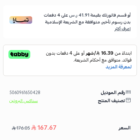
أو قسم فاتورتك بقيمة
41.91 ر.س
على
4
دفعات
بدون رسوم تأخير، متوافقة مع الشريعة الإسلامية
اعرف أكثر
رقم الموديل
5060961650428
تصنيف المنتج
سناكس البروتين
167.67
السعر
176.05