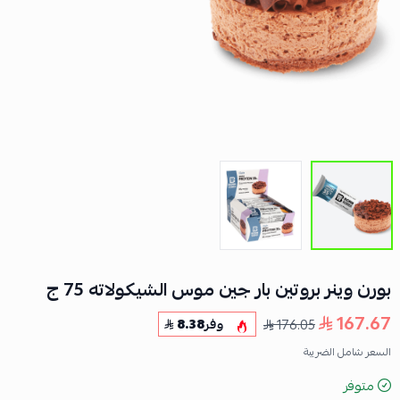
بورن وينر بروتين بار جين موس الشيكولاته 75 ج
167.67
176.05
وفر
8.38
السعر شامل الضريبة
متوفر