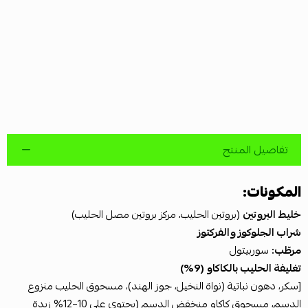
تفاصيل المنتج
المكونات:
خليط البروتين
(بروتين الحليب، مركز بروتين مصل الحليب)
شراب الجلوكوز والفركتوز
مرطّب:
سوربيتول
تغليفة الحليب بالكاكاو (9%)
[سكر، دهون نباتية (نواة النخيل، جوز الهند)، مسحوق الحليب منزوع
الدسم، مسحوق كاكاو منخفض الدسم (يحتوي على 10–12% زبدة