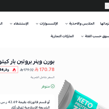
ماتها
الملابس والاحذية
الإكسسوارات
الإستشفاء
ال
وق حسب الفئة
الماركات التجارية
بورن وينر بروتين بار كيتو 
170.78
179.32
وفر
54
السعر شامل الضريبة
متوفر
أو قسم فاتورتك بقيمة
42.69 ر.س
ع
الشريعة الإسلامية
اعرف أكثر