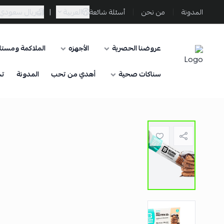
العربية
|
ريال سعودي
المدونة
من نحن
أسئلة شائعة
عروضنا الحصرية
الأجهزه
الملاكمة ومستلز
Sporta
سناكات صحية
أهدي من تحب
المدونة
تس