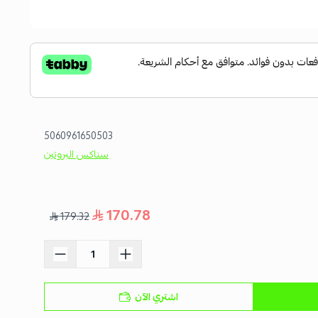
5060961650503
سناكس البروتين
170.78
179.32
اشتري الآن