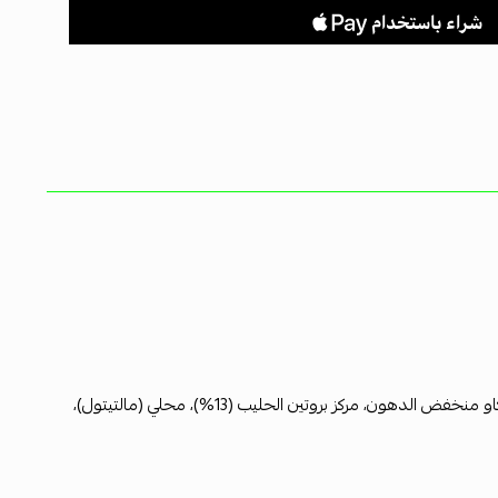
[دهون نباتية (نخيل، نواة النخيل، شيا)، إينولين (21%)، مسحوق كاكاو منخفض الدهون، مركز بروتين الحليب (13%)، محلي (مالتيتول)،