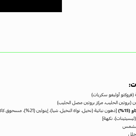
ت:
ة (فروكتو أوليغو سكريات)
ن (بروتين الحليب، مركز بروتين مصل الحليب)
(15%)
يسيثينات)، نكهة]
الشمس
حلل