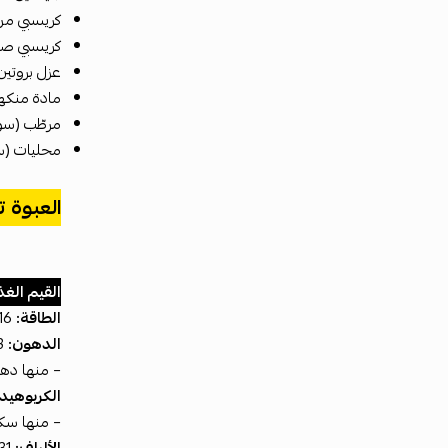
كريسبي من ب
كريسبي صويا
عزل بروتين
مادة منكه
مرطّب (سور
محليات (سو
العبوة تحت
القيم الغذ
الطاقة:
1416 كيلوجول (341 سعرة حرارية)
الدهون:
13 غرام
– منها دهون م
الكربوهيد
– منها سكريات: 