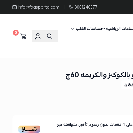
info@faasporta.com
8001240377
ساعات الرياضية -حساسات القلب
0
بالكوكيز والكريمه 60ج
8.
لى
4
دفعات بدون رسوم تأخير، متوافقة مع