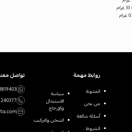
33 غرام
روابط مهمة
تواصل معنا
3819403
المدونة
سياسة
1240377
الاستبدال
من نحن
والإرجاع
rta.com
أسئلة شائعة
الشحن والتركيب
الشروط