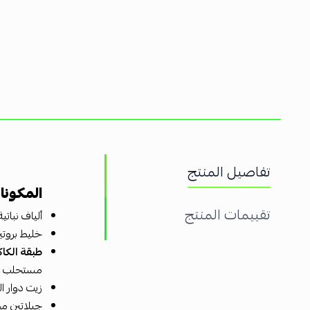
تفاصيل المنتج
المكونا
تقييمات المنتج
ألياف نباتي
خليط بروتي
طبقة الكاكاو 
مستحلب (ل
زيت دوار 
جيلاتين م