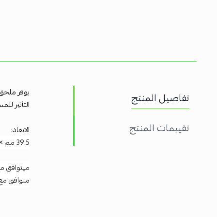
يوفر ملحق 
تفاصيل المنتج
التأثير للم
تقييمات المنتج
الابعاد:
39.5 مم × 54 مم
ميتوافق مع
متوافق مع PRO و Elite و Prime و Sense و Relief و Mini و G3PRO و G3 (يباع بشك