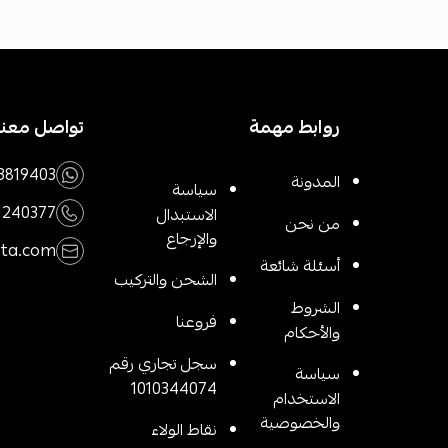
روابط مهمة
تواصل معنا
3819403
المدونة
سياسة
1240377
الاستبدال
من نحن
والإرجاع
rta.com
أسئلة شائعة
الشحن والتركيب
الشروط
فروعنا
والأحكام
سجل تجاري رقم
سياسة
1010344074
الاستخدام
والخصوصية
نقاط الولاء