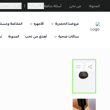
العربية
|
ريال سعودي
المدونة
من نحن
أسئلة شائعة
عروضنا الحصرية
الأجهزه
الملاكمة ومستلز
Sporta
سناكات صحية
أهدي من تحب
المدونة
تس