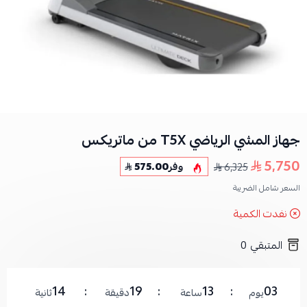
جهاز المشي الرياضي T5X من ماتريكس
5,750
6,325
وفر
575.00
السعر شامل الضريبة
نفدت الكمية
المتبقي
0
13
19
13
03
يوم
ساعة
دقيقة
ثانية