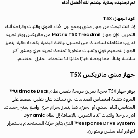
تم تجديده بعناية ليقدم لك أفضل أداء
كود الجهاز : T5X
إذا كنت تبحث عن جهاز مشي يجمع بين الأداء القوي والثبات والراحة أثناء
التمرين، فإن جهاز
Matrix T5X Treadmill
من ماتريكس يوفر تجربة
تدريب متكاملة تساعدك على تحسين لياقتك البدنية بكفاءة عالية. يتميز
الجهاز بتصميم قوي وتقنيات متطورة تمنحك تجربة جري ومشي أكثر
سلاسة وثباتًا، مما يجعله خيارًا مثاليًا للاستخدام المنزلي المتقدم.
جهاز مشي ماتريكس T5X
يوفر جهاز T5X تجربة تمرين مريحة بفضل نظام
Ultimate Deck™
المزود بتقنية امتصاص الصدمات التي تساعد على تقليل الضغط على
المفاصل أثناء المشي أو الجري. كما يتميز بحزام جري واسع يمنح إحساسًا
أكبر بالراحة والثبات أثناء التمرين، بالإضافة إلى نظام
Dynamic
Response Drive System™
الذي يتابع حركة المستخدم باستمرار
لتوفير أداء سلس ومتوازن.