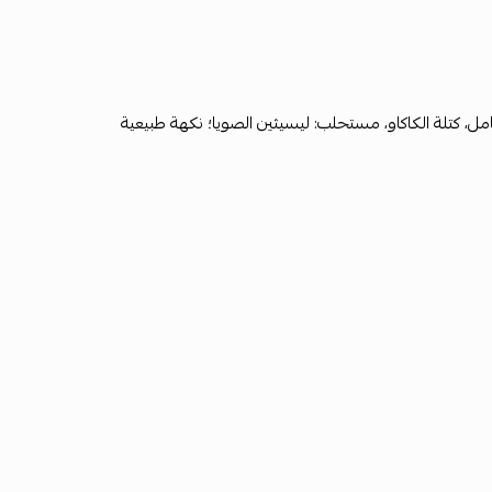
امل، كتلة الكاكاو، مستحلب: ليسيثين الصويا؛ نكهة طبيعية