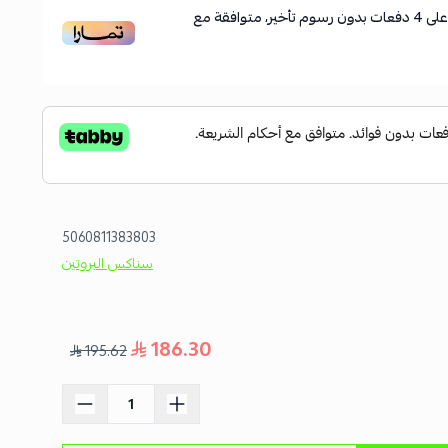
لى
4
دفعات بدون رسوم تأخير، متوافقة مع
5060811383803
سناكس البروتين
186.30
195.62