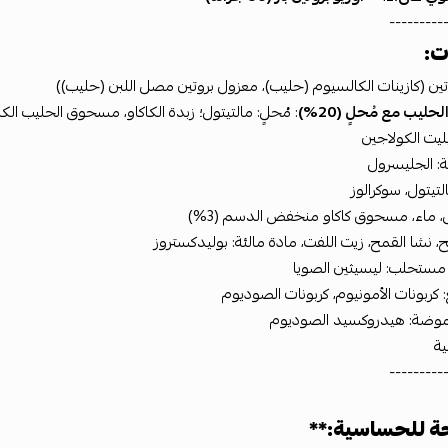
---------
ت:
تين (كازينات الكالسيوم (حليب)، معزول بروتين مصل اللبن (حليب))
حليب مع مُحلٍ (20%)
: مُحلٍ: مالتيتول؛ زبدة الكاكاو، مسحوق الحليب الك
يت الكولاجين
: الجليسرول
التيتول، سوكرالوز
، ماء، مسحوق كاكاو منخفض الدسم (3%)
، نشا القمح، زيت اللفت، مادة مالئة: بوليدكستروز
 مستحلب: ليسيثين الصويا
 كربونات الأمونيوم، كربونات الصوديوم
وضة: هيدروكسيد الصوديوم
ية
---------
ة للحساسية:**