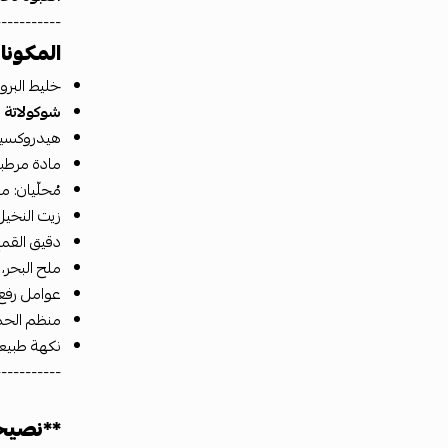
-----------
المكونا
خليط البرو
شوكولاتة ال
هيدروكسيل
مادة مرطبة
مُحلّيان: م
زيت النخيل
دقيق القمح
ملح البحر،
عوامل رفع:
منظم الحم
نكهة طبيع
-----------
**نصيح