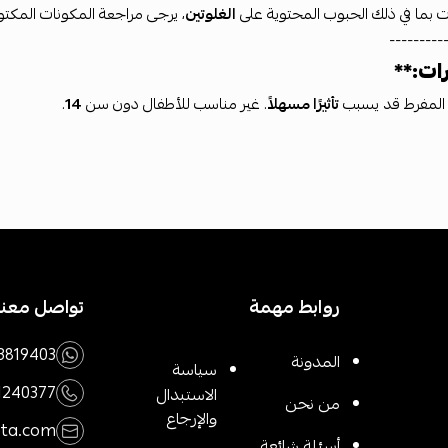
 بما في ذلك الحبوب المحتوية على
الغلوتين
، يرجى مراجعة المكونات المكتو
---------
ات:**
 المفرط قد يسبب
تأثيرًا مسهلاً
. غير مناسب للأطفال دون سن
14
.
روابط مهمة
تواصل معنا
3819403
المدونة
سياسة
1240377
الاستبدال
من نحن
والإرجاع
rta.com
أسئلة شائعة