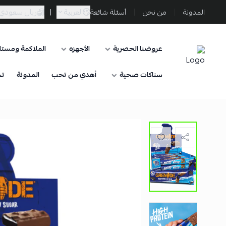
العربية
|
ريال سعودي
المدونة
من نحن
أسئلة شائعة
عروضنا الحصرية
الأجهزه
الملاكمة ومستلز
Sporta
سناكات صحية
أهدي من تحب
المدونة
تس