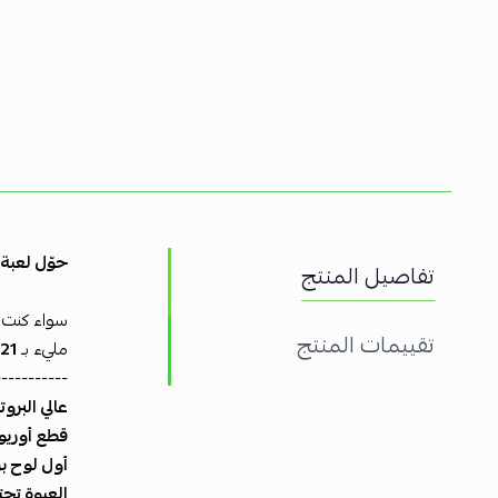
حوّل لعبة 
تفاصيل المنتج
سواء كنت ت
تقييمات المنتج
مليء بـ
21 جرام من البروتين
-----------
عالي البر
قطع أوريو
أول لوح بر
العبوة تحت