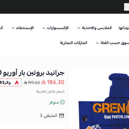
ماتها
الملابس والاحذية
الإكسسوارات
الإستشفاء
ال
وق حسب الفئة
الماركات التجارية
جرانيد بروتين بار أوريو 60 جرام
186.30
195.62
وفر
32
السعر شامل الضريبة
متوفر
المتبقي
3