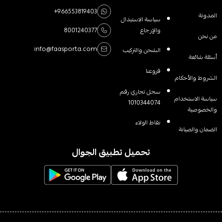
+966553819403
المدونة
سياسة الاستبدال
والإرجاع
8001240377
من نحن
info@faasporta.com
الشحن والتركيب
أسئلة شائعة
فروعنا
الشروط والأحكام
سجل تجاري رقم
سياسة الاستخدام
1010344074
والخصوصية
نقاط الولاء
الضمان والصيانة
تحميل تطبيق الجوال