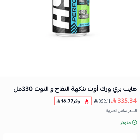
هايب بري ورك أوت بنكهة التفاح و التوت 330مل
335.34
352.11
وفر
16.77
السعر شامل الضريبة
متوفر