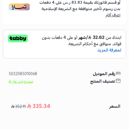
أو قسم فاتورتك بقيمة
83.83 ر.س
على
4
دفعات
بدون رسوم تأخير، متوافقة مع الشريعة الإسلامية
اعرف أكثر
رقم الموديل
5032085010068
تصنيف المنتج
مشروبات غازية
335.34
السعر
352.11